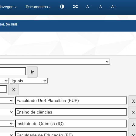
Navegar
Documentos
A-
A
A+
NAL DA UNB