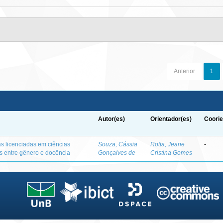
Anterior
1
Autor(es)
Orientador(es)
Coorie
as licenciadas em ciências
Souza, Cássia
Rotta, Jeane
-
es entre gênero e docência
Gonçalves de
Cristina Gomes