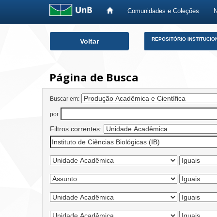
Comunidades e Coleções
Skip
REPOSITÓRIO INSTITUCIO
Voltar
navigation
Página de Busca
Buscar em:
por
Filtros correntes: