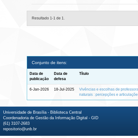
Resultado 1-1 de 1.
Conjunto de itens:
Data de
Data de
Título
publicação
defesa
6-Jan-2026
18-Jul-2025
Vivências e escolhas de professor
naturais : percepções e articulaçõ
Universidade de Brasília - Biblioteca Central
Coordenadoria de Gestão da Informação Digital - GID
(61) 3107-2683
repositorio@unb.br