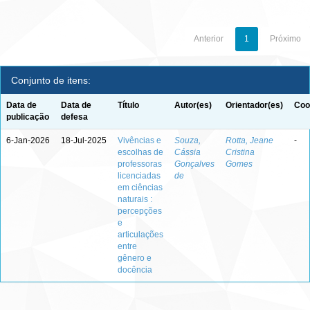
Anterior
1
Próximo
Conjunto de itens:
Data de
Data de
Título
Autor(es)
Orientador(es)
Coo
publicação
defesa
6-Jan-2026
18-Jul-2025
Vivências e
Souza,
Rotta, Jeane
-
escolhas de
Cássia
Cristina
professoras
Gonçalves
Gomes
licenciadas
de
em ciências
naturais :
percepções
e
articulações
entre
gênero e
docência