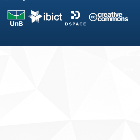
Fale conosco
Sobre