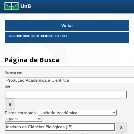
Skip
Voltar
navigation
REPOSITÓRIO INSTITUCIONAL DA UNB
Página de Busca
Buscar em:
por
Filtros correntes: