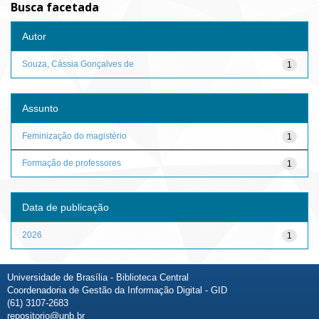
Busca facetada
Autor
Souza, Cássia Gonçalves de
1
Assunto
Feminização do magistério
1
Formação de professores
1
Data de publicação
2026
1
Universidade de Brasília - Biblioteca Central
Coordenadoria de Gestão da Informação Digital - GID
(61) 3107-2683
repositorio@unb.br