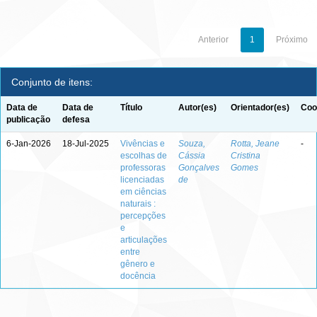
Anterior
1
Próximo
Conjunto de itens:
Data de
Data de
Título
Autor(es)
Orientador(es)
Coo
publicação
defesa
6-Jan-2026
18-Jul-2025
Vivências e
Souza,
Rotta, Jeane
-
escolhas de
Cássia
Cristina
professoras
Gonçalves
Gomes
licenciadas
de
em ciências
naturais :
percepções
e
articulações
entre
gênero e
docência