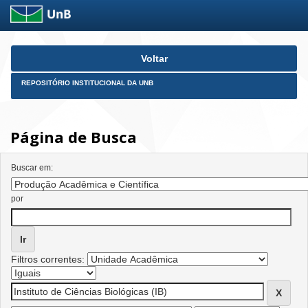
Skip
Voltar
navigation
REPOSITÓRIO INSTITUCIONAL DA UNB
Página de Busca
Buscar em:
por
Filtros correntes: