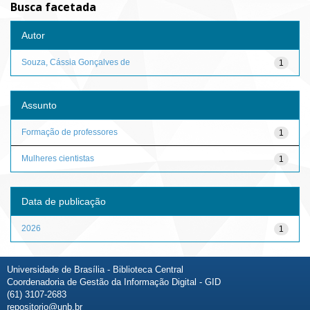
Busca facetada
Autor
Souza, Cássia Gonçalves de
1
Assunto
Formação de professores
1
Mulheres cientistas
1
Data de publicação
2026
1
Universidade de Brasília - Biblioteca Central
Coordenadoria de Gestão da Informação Digital - GID
(61) 3107-2683
repositorio@unb.br