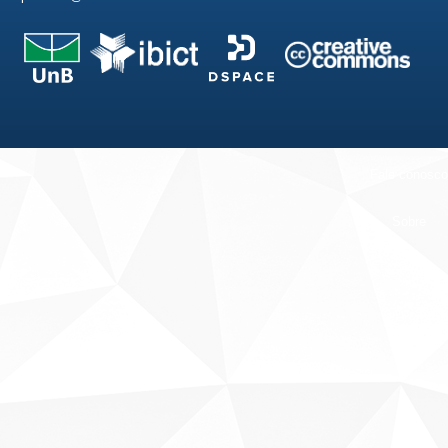
Fale conosco
Sobre