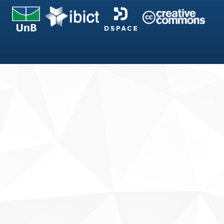
Fale conosco
Sobre