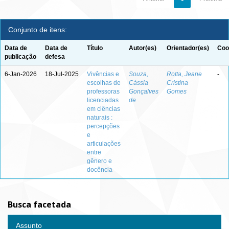
Conjunto de itens:
Data de
Data de
Título
Autor(es)
Orientador(es)
Coo
publicação
defesa
6-Jan-2026
18-Jul-2025
Vivências e
Souza,
Rotta, Jeane
-
escolhas de
Cássia
Cristina
professoras
Gonçalves
Gomes
licenciadas
de
em ciências
naturais :
percepções
e
articulações
entre
gênero e
docência
Busca facetada
Assunto