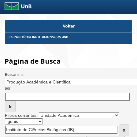
Skip
Voltar
navigation
REPOSITÓRIO INSTITUCIONAL DA UNB
Página de Busca
Buscar em:
por
Filtros correntes: