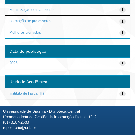
Feminização do magistério
1
Formação de professores
1
Mulheres cientistas
1
Data de publicação
2026
1
Unidade Acadêmica
Instituto de Física (IF)
1
Universidade de Brasília - Biblioteca Central
Coordenadoria de Gestão da Informação Digital - GID
(61) 3107-2683
repositorio@unb.br