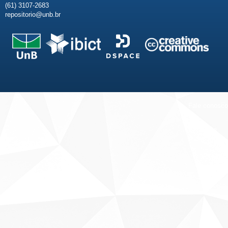
(61) 3107-2683
repositorio@unb.br
Fale conosco
Sobre