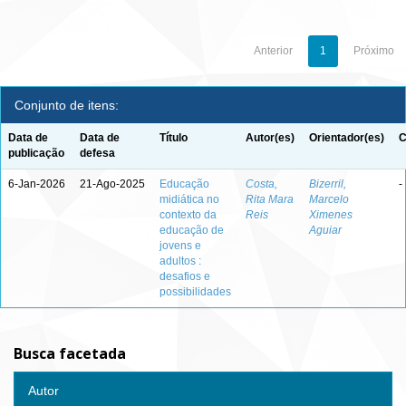
Anterior
1
Próximo
Conjunto de itens:
Data de
Data de
Título
Autor(es)
Orientador(es)
C
publicação
defesa
6-Jan-2026
21-Ago-2025
Educação
Costa,
Bizerril,
-
midiática no
Rita Mara
Marcelo
contexto da
Reis
Ximenes
educação de
Aguiar
jovens e
adultos :
desafios e
possibilidades
Busca facetada
Autor