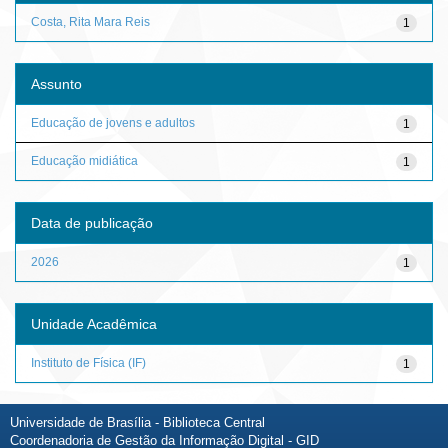
Costa, Rita Mara Reis
1
Assunto
Educação de jovens e adultos
1
Educação midiática
1
Data de publicação
2026
1
Unidade Acadêmica
Instituto de Física (IF)
1
Universidade de Brasília - Biblioteca Central
Coordenadoria de Gestão da Informação Digital - GID