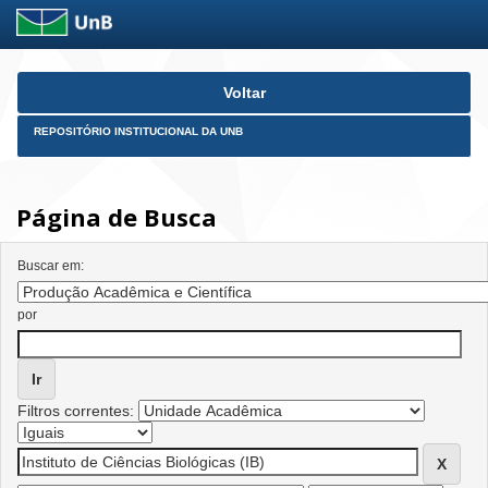
Skip
Voltar
navigation
REPOSITÓRIO INSTITUCIONAL DA UNB
Página de Busca
Buscar em:
por
Filtros correntes: