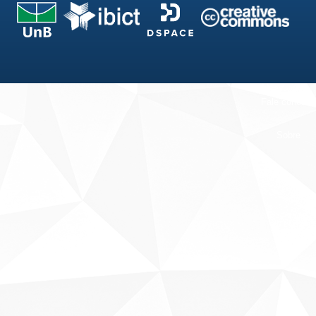
Fale conosco
Sobre