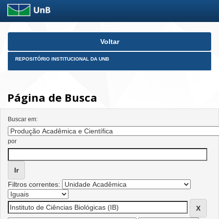
Skip
Voltar
navigation
REPOSITÓRIO INSTITUCIONAL DA UNB
Página de Busca
Buscar em:
por
Filtros correntes: