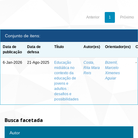
Anterior
1
Próximo
Conjunto de itens:
Data de
Data de
Título
Autor(es)
Orientador(es)
C
publicação
defesa
6-Jan-2026
21-Ago-2025
Educação
Costa,
Bizerril,
-
midiática no
Rita Mara
Marcelo
contexto da
Reis
Ximenes
educação de
Aguiar
jovens e
adultos :
desafios e
possibilidades
Busca facetada
Autor