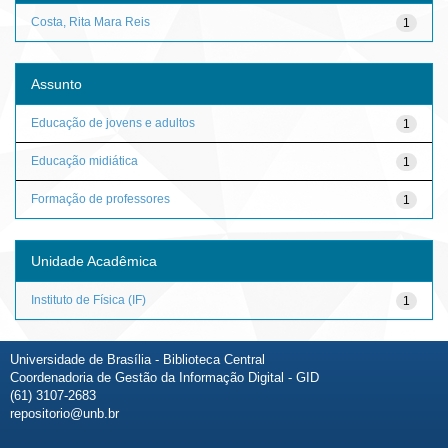
Costa, Rita Mara Reis
1
Assunto
Educação de jovens e adultos
1
Educação midiática
1
Formação de professores
1
Unidade Acadêmica
Instituto de Física (IF)
1
Universidade de Brasília - Biblioteca Central
Coordenadoria de Gestão da Informação Digital - GID
(61) 3107-2683
repositorio@unb.br