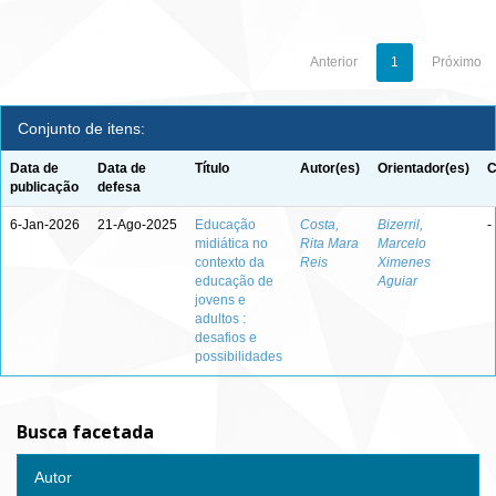
Anterior
1
Próximo
Conjunto de itens:
Data de
Data de
Título
Autor(es)
Orientador(es)
C
publicação
defesa
6-Jan-2026
21-Ago-2025
Educação
Costa,
Bizerril,
-
midiática no
Rita Mara
Marcelo
contexto da
Reis
Ximenes
educação de
Aguiar
jovens e
adultos :
desafios e
possibilidades
Busca facetada
Autor