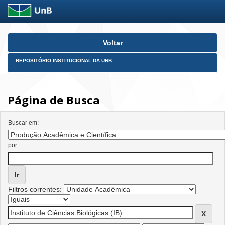
Skip
Voltar
navigation
REPOSITÓRIO INSTITUCIONAL DA UNB
Página de Busca
Buscar em:
por
Filtros correntes: