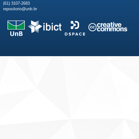
(61) 3107-2683
repositorio@unb.br
Fale conosco
Sobre