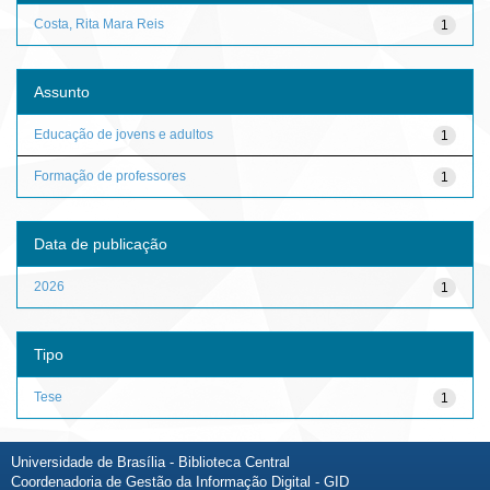
Costa, Rita Mara Reis
1
Assunto
Educação de jovens e adultos
1
Formação de professores
1
Data de publicação
2026
1
Tipo
Tese
1
Universidade de Brasília - Biblioteca Central
Coordenadoria de Gestão da Informação Digital - GID