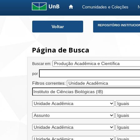
Comunidades e Coleções
Skip
REPOSITÓRIO INSTITUCIO
Voltar
navigation
Página de Busca
Buscar em:
por
Filtros correntes: