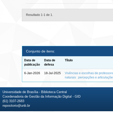
Resultado 1-1 de 1.
Conjunto de itens:
Data de
Data de
Título
publicação
defesa
6-Jan-2026
18-Jul-2025
Vivências e escolhas de professor
naturais : percepções e articulaçõ
Universidade de Brasília - Biblioteca Central
Coordenadoria de Gestão da Informação Digital - GID
(61) 3107-2683
repositorio@unb.br