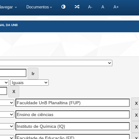
Navegar
Documentos
A-
A
A+
NAL DA UNB