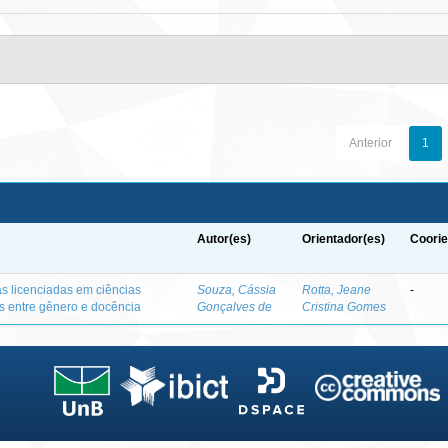
Anterior
1
Autor(es)
Orientador(es)
Coorie
as licenciadas em ciências
Souza, Cássia
Rotta, Jeane
-
es entre gênero e docência
Gonçalves de
Cristina Gomes