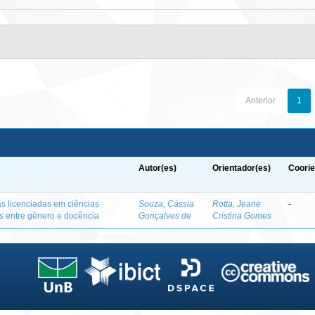
Anterior
1
Autor(es)
Orientador(es)
Coorie
as licenciadas em ciências
Souza, Cássia
Rotta, Jeane
-
es entre gênero e docência
Gonçalves de
Cristina Gomes