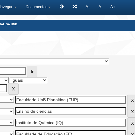
Navegar
Documentos
A-
A
A+
NAL DA UNB