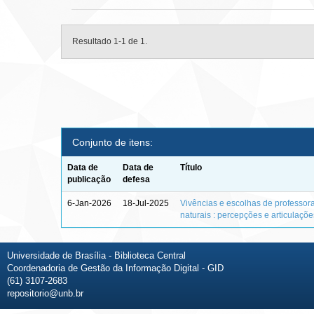
Resultado 1-1 de 1.
Conjunto de itens:
Data de
Data de
Título
publicação
defesa
6-Jan-2026
18-Jul-2025
Vivências e escolhas de professor
naturais : percepções e articulaçõ
Universidade de Brasília - Biblioteca Central
Coordenadoria de Gestão da Informação Digital - GID
(61) 3107-2683
repositorio@unb.br