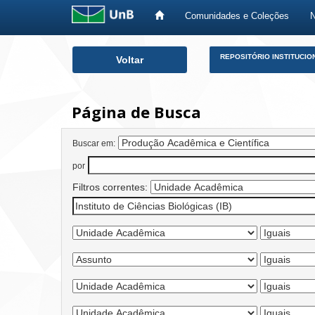
Comunidades e Coleções
Skip
REPOSITÓRIO INSTITUCIO
Voltar
navigation
Página de Busca
Buscar em:
por
Filtros correntes: