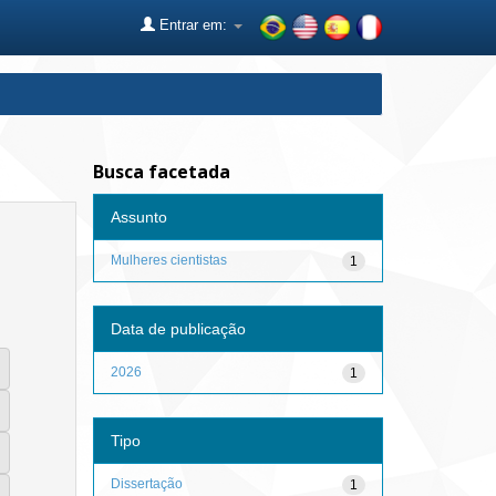
Entrar em:
Busca facetada
Assunto
Mulheres cientistas
1
Data de publicação
2026
1
Tipo
Dissertação
1