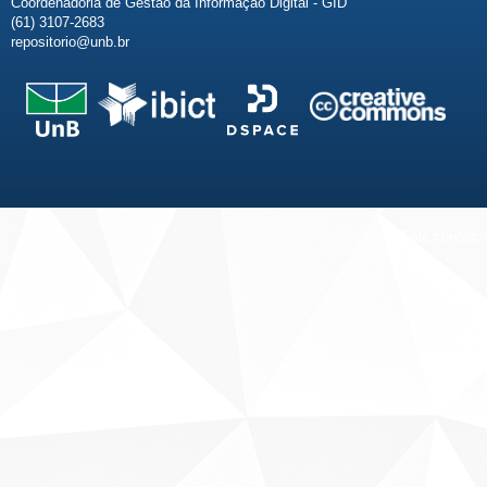
Coordenadoria de Gestão da Informação Digital - GID
(61) 3107-2683
repositorio@unb.br
Fale conosco
Sobre