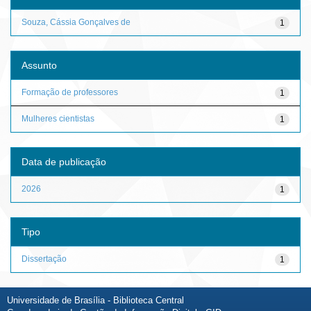
Souza, Cássia Gonçalves de
1
Assunto
Formação de professores
1
Mulheres cientistas
1
Data de publicação
2026
1
Tipo
Dissertação
1
Universidade de Brasília - Biblioteca Central