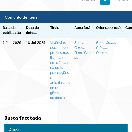
Conjunto de itens:
Data de
Data de
Título
Autor(es)
Orientador(es)
Coo
publicação
defesa
6-Jan-2026
18-Jul-2025
Vivências e
Souza,
Rotta, Jeane
-
escolhas de
Cássia
Cristina
professoras
Gonçalves
Gomes
licenciadas
de
em ciências
naturais :
percepções
e
articulações
entre
gênero e
docência
Busca facetada
Autor