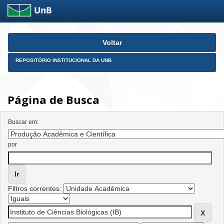
Skip
Voltar
navigation
REPOSITÓRIO INSTITUCIONAL DA UNB
Página de Busca
Buscar em:
por
Filtros correntes: