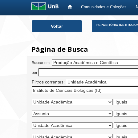
Comunidades e Coleções
Skip
REPOSITÓRIO INSTITUCIO
Voltar
navigation
Página de Busca
Buscar em:
por
Filtros correntes: