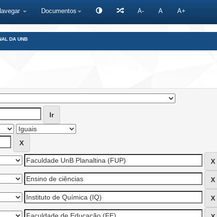
Navegar
Documentos
A-
A
A+
NAL DA UNB