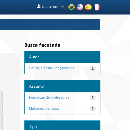
Entrar em:
Busca facetada
Autor
Souza, Cássia Gonçalves de
1
Assunto
Formação de professores
1
Mulheres cientistas
1
Tipo