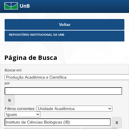
Skip
Voltar
navigation
REPOSITÓRIO INSTITUCIONAL DA UNB
Página de Busca
Buscar em:
por
Filtros correntes: