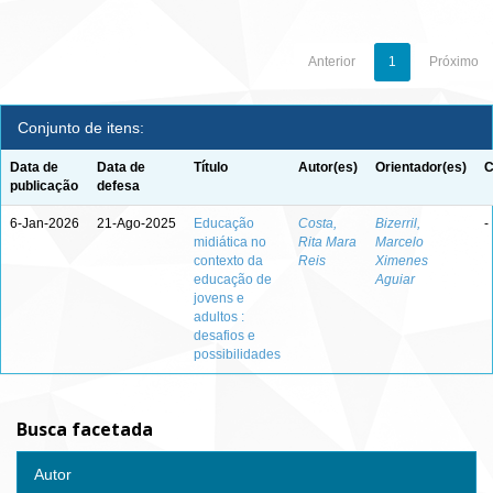
Anterior
1
Próximo
Conjunto de itens:
Data de
Data de
Título
Autor(es)
Orientador(es)
C
publicação
defesa
6-Jan-2026
21-Ago-2025
Educação
Costa,
Bizerril,
-
midiática no
Rita Mara
Marcelo
contexto da
Reis
Ximenes
educação de
Aguiar
jovens e
adultos :
desafios e
possibilidades
Busca facetada
Autor