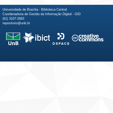
Universidade de Brasília - Biblioteca Central
Coordenadoria de Gestão da Informação Digital - GID
(61) 3107-2683
repositorio@unb.br
Fale conosco
Sobre