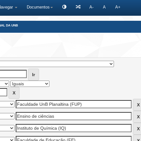
Navegar
Documentos
A-
A
A+
NAL DA UNB