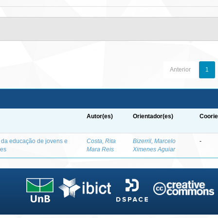
Anterior
1
Autor(es)
Orientador(es)
Coorie
o da educação de jovens e
Costa, Rita
Bizerril, Marcelo
-
des
Mara Reis
Ximenes Aguiar