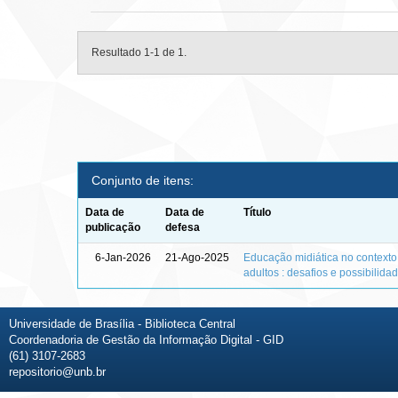
Resultado 1-1 de 1.
Conjunto de itens:
Data de
Data de
Título
publicação
defesa
6-Jan-2026
21-Ago-2025
Educação midiática no context
adultos : desafios e possibilida
Universidade de Brasília - Biblioteca Central
Coordenadoria de Gestão da Informação Digital - GID
(61) 3107-2683
repositorio@unb.br