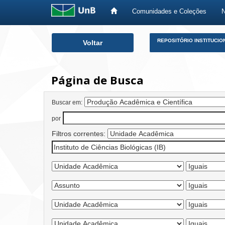
Comunidades e Coleções
Skip
REPOSITÓRIO INSTITUCIO
Voltar
navigation
Página de Busca
Buscar em:
por
Filtros correntes: