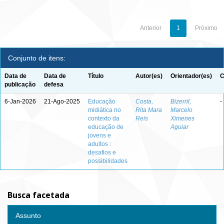
Anterior
1
Próximo
Conjunto de itens:
Data de
Data de
Título
Autor(es)
Orientador(es)
C
publicação
defesa
6-Jan-2026
21-Ago-2025
Educação
Costa,
Bizerril,
-
midiática no
Rita Mara
Marcelo
contexto da
Reis
Ximenes
educação de
Aguiar
jovens e
adultos :
desafios e
possibilidades
Busca facetada
Assunto