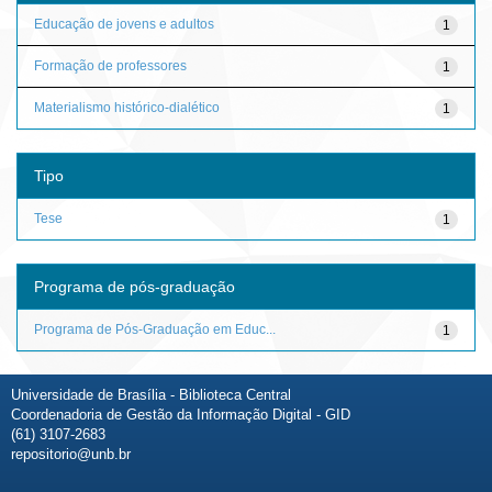
Educação de jovens e adultos
1
Formação de professores
1
Materialismo histórico-dialético
1
Tipo
Tese
1
Programa de pós-graduação
Programa de Pós-Graduação em Educ...
1
Universidade de Brasília - Biblioteca Central
Coordenadoria de Gestão da Informação Digital - GID
(61) 3107-2683
repositorio@unb.br