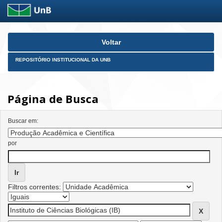
Skip
Voltar
navigation
REPOSITÓRIO INSTITUCIONAL DA UNB
Página de Busca
Buscar em:
por
Filtros correntes: