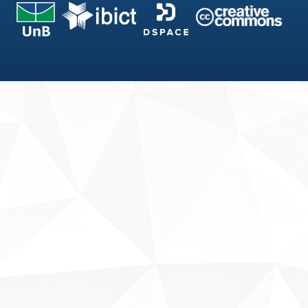
Fale conosco
Sobre