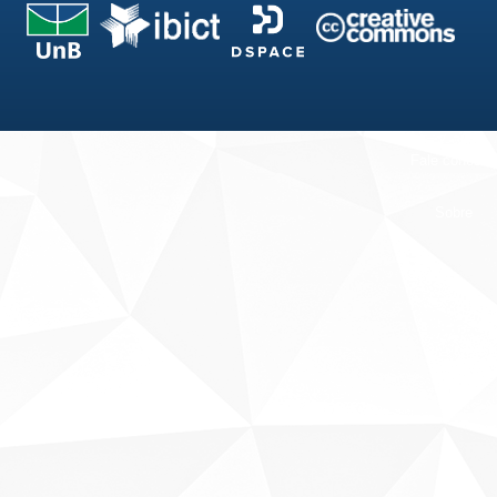
Fale conosco
Sobre