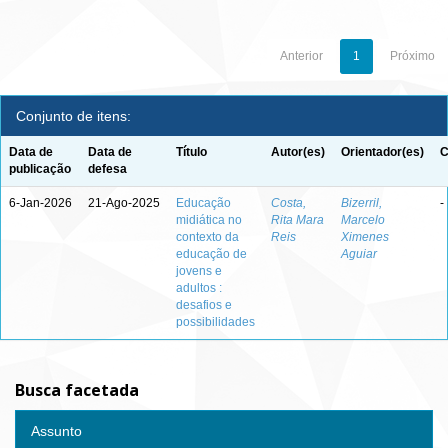
Anterior
1
Próximo
Conjunto de itens:
Data de
Data de
Título
Autor(es)
Orientador(es)
C
publicação
defesa
6-Jan-2026
21-Ago-2025
Educação
Costa,
Bizerril,
-
midiática no
Rita Mara
Marcelo
contexto da
Reis
Ximenes
educação de
Aguiar
jovens e
adultos :
desafios e
possibilidades
Busca facetada
Assunto