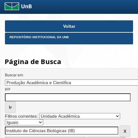
Skip
Voltar
navigation
REPOSITÓRIO INSTITUCIONAL DA UNB
Página de Busca
Buscar em:
por
Filtros correntes: