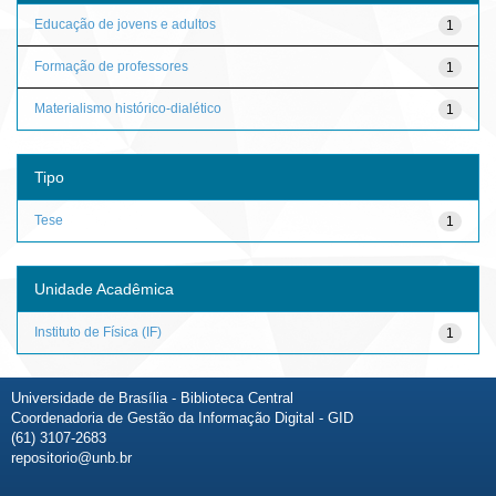
Educação de jovens e adultos
1
Formação de professores
1
Materialismo histórico-dialético
1
Tipo
Tese
1
Unidade Acadêmica
Instituto de Física (IF)
1
Universidade de Brasília - Biblioteca Central
Coordenadoria de Gestão da Informação Digital - GID
(61) 3107-2683
repositorio@unb.br