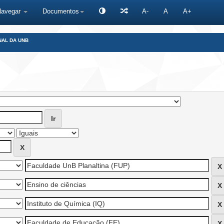
Navegar
Documentos
A-
A
A+
NAL DA UNB