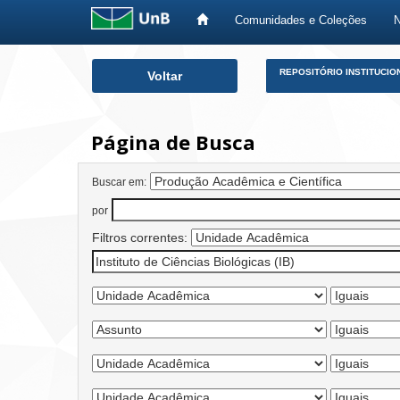
Comunidades e Coleções
Skip
REPOSITÓRIO INSTITUCIO
Voltar
navigation
Página de Busca
Buscar em:
por
Filtros correntes: