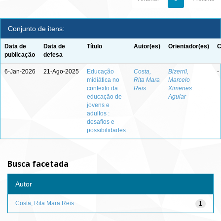
Conjunto de itens:
Data de
Data de
Título
Autor(es)
Orientador(es)
C
publicação
defesa
6-Jan-2026
21-Ago-2025
Educação
Costa,
Bizerril,
-
midiática no
Rita Mara
Marcelo
contexto da
Reis
Ximenes
educação de
Aguiar
jovens e
adultos :
desafios e
possibilidades
Busca facetada
Autor
Costa, Rita Mara Reis
1