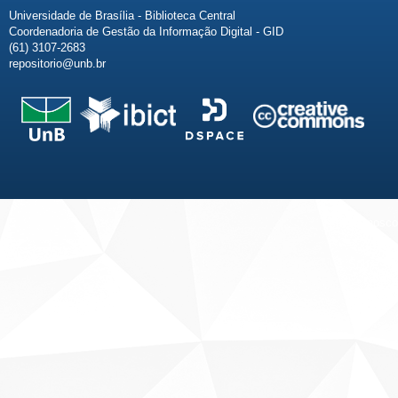
Universidade de Brasília - Biblioteca Central
Coordenadoria de Gestão da Informação Digital - GID
(61) 3107-2683
repositorio@unb.br
Fale conosco
Sobre