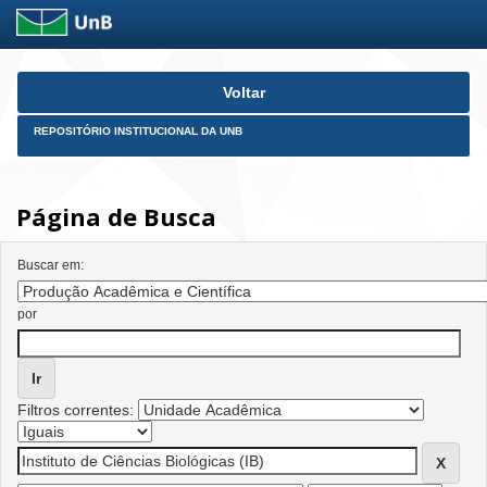
Skip
Voltar
navigation
REPOSITÓRIO INSTITUCIONAL DA UNB
Página de Busca
Buscar em:
por
Filtros correntes: