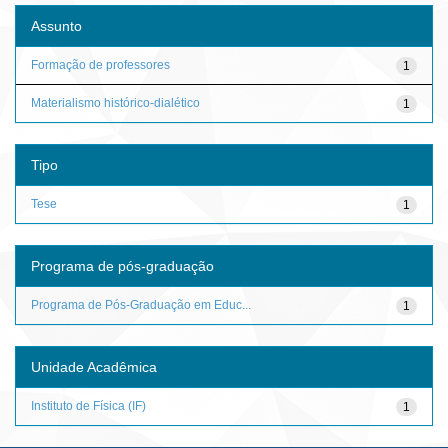
Assunto
Formação de professores
1
Materialismo histórico-dialético
1
Tipo
Tese
1
Programa de pós-graduação
Programa de Pós-Graduação em Educ...
1
Unidade Acadêmica
Instituto de Física (IF)
1