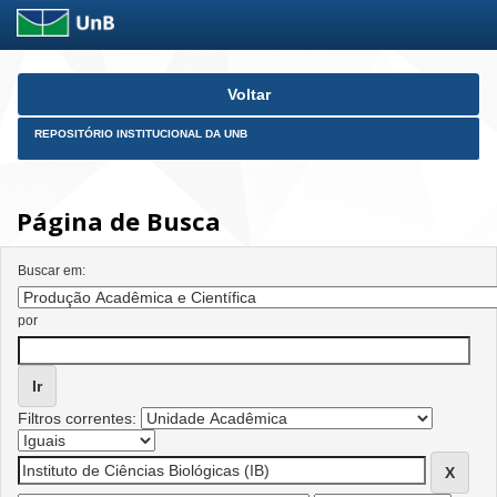
Skip
Voltar
navigation
REPOSITÓRIO INSTITUCIONAL DA UNB
Página de Busca
Buscar em:
por
Filtros correntes: