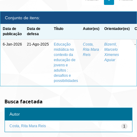
Conjunto de itens:
Data de
Data de
Título
Autor(es)
Orientador(es)
C
publicação
defesa
6-Jan-2026
21-Ago-2025
Educação
Costa,
Bizerril,
-
midiática no
Rita Mara
Marcelo
contexto da
Reis
Ximenes
educação de
Aguiar
jovens e
adultos :
desafios e
possibilidades
Busca facetada
Autor
Costa, Rita Mara Reis
1