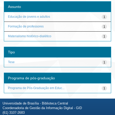
Assunto
Educação de jovens e adultos
1
Formação de professores
1
Materialismo histórico-dialético
1
Tipo
Tese
1
Programa de pós-graduação
Programa de Pós-Graduação em Educ...
1
Universidade de Brasília - Biblioteca Central
Coordenadoria de Gestão da Informação Digital - GID
(61) 3107-2683