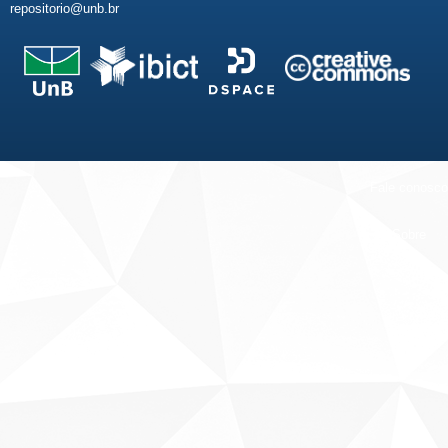
repositorio@unb.br
Fale conosco
Sobre