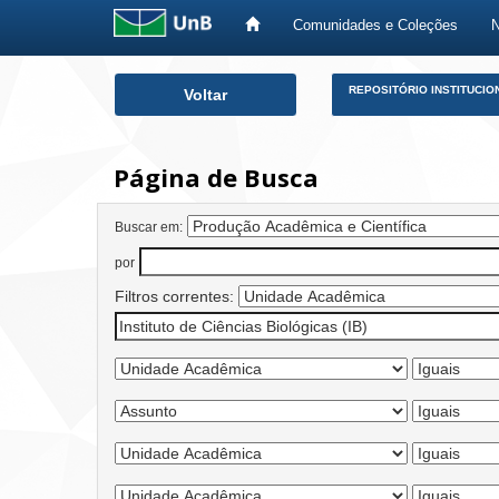
Comunidades e Coleções
Skip
REPOSITÓRIO INSTITUCIO
Voltar
navigation
Página de Busca
Buscar em:
por
Filtros correntes: