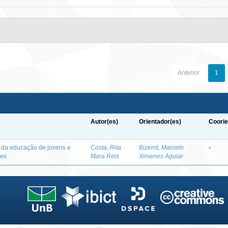
Anterior
1
Autor(es)
Orientador(es)
Coorie
o da educação de jovens e
Costa, Rita
Bizerril, Marcelo
-
des
Mara Reis
Ximenes Aguiar