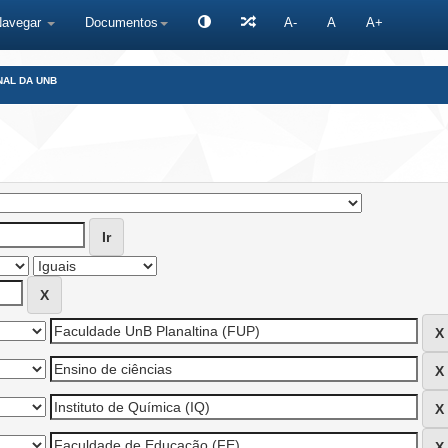
Navegar
Documentos
A-
A
A+
NAL DA UNB