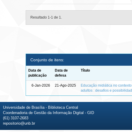
Resultado 1-1 de 1.
Conjunto de itens:
Data de
Data de
Título
publicação
defesa
6-Jan-2026
21-Ago-2025
Educação midiática no context
adultos : desafios e possibilida
Universidade de Brasília - Biblioteca Central
Coordenadoria de Gestão da Informação Digital - GID
(61) 3107-2683
repositorio@unb.br