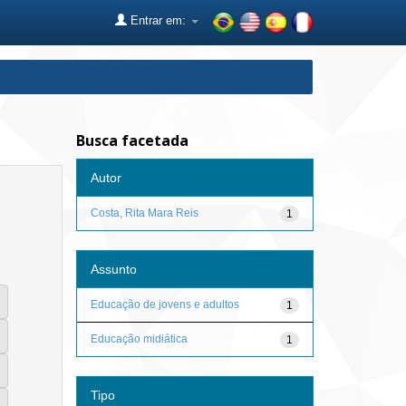
Entrar em:
Busca facetada
Autor
Costa, Rita Mara Reis
1
Assunto
Educação de jovens e adultos
1
Educação midiática
1
Tipo