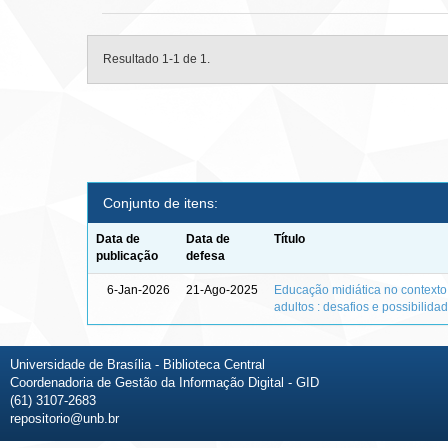
Resultado 1-1 de 1.
Conjunto de itens:
Data de
Data de
Título
publicação
defesa
6-Jan-2026
21-Ago-2025
Educação midiática no context
adultos : desafios e possibilida
Universidade de Brasília - Biblioteca Central
Coordenadoria de Gestão da Informação Digital - GID
(61) 3107-2683
repositorio@unb.br