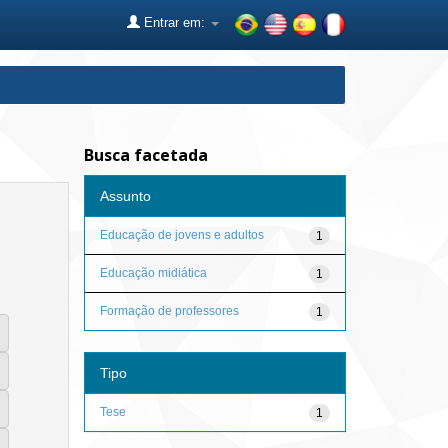
Entrar em:
Busca facetada
Assunto
Educação de jovens e adultos
1
Educação midiática
1
Formação de professores
1
Tipo
Tese
1