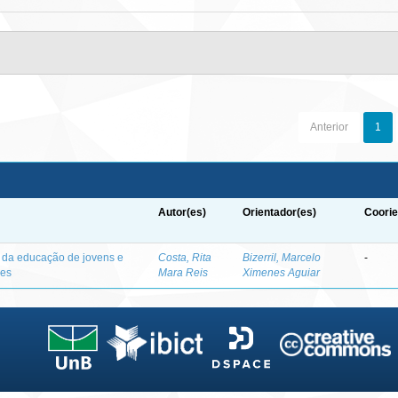
Anterior
1
Autor(es)
Orientador(es)
Coorie
o da educação de jovens e
Costa, Rita
Bizerril, Marcelo
-
des
Mara Reis
Ximenes Aguiar