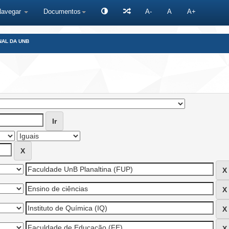
Navegar
Documentos
A-
A
A+
NAL DA UNB