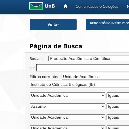
Comunidades e Coleções
Skip
REPOSITÓRIO INSTITUCIO
Voltar
navigation
Página de Busca
Buscar em:
por
Filtros correntes: