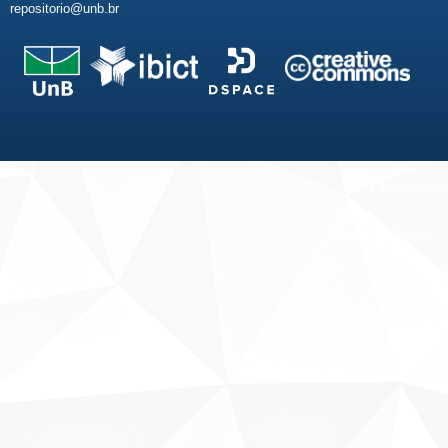
repositorio@unb.br
Fale conosco
Sobre