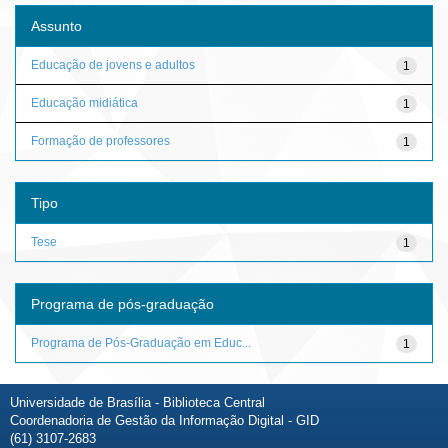
Assunto
Educação de jovens e adultos
1
Educação midiática
1
Formação de professores
1
Tipo
Tese
1
Programa de pós-graduação
Programa de Pós-Graduação em Educ...
1
Universidade de Brasília - Biblioteca Central
Coordenadoria de Gestão da Informação Digital - GID
(61) 3107-2683