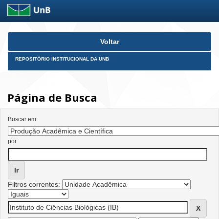
Skip
Voltar
navigation
REPOSITÓRIO INSTITUCIONAL DA UNB
Página de Busca
Buscar em:
por
Filtros correntes: