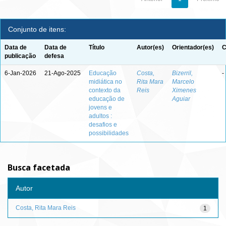
Conjunto de itens:
Data de
Data de
Título
Autor(es)
Orientador(es)
C
publicação
defesa
6-Jan-2026
21-Ago-2025
Educação
Costa,
Bizerril,
-
midiática no
Rita Mara
Marcelo
contexto da
Reis
Ximenes
educação de
Aguiar
jovens e
adultos :
desafios e
possibilidades
Busca facetada
Autor
Costa, Rita Mara Reis
1