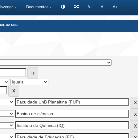
Navegar
Documentos
A-
A
A+
NAL DA UNB