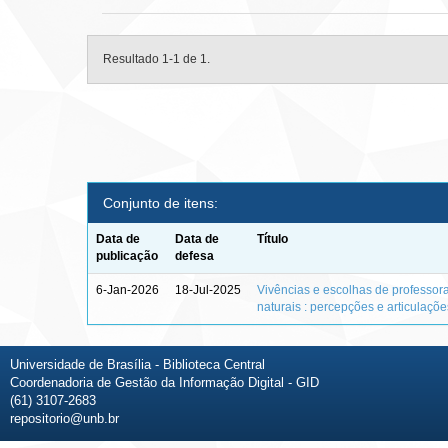
Resultado 1-1 de 1.
Conjunto de itens:
Data de
Data de
Título
publicação
defesa
6-Jan-2026
18-Jul-2025
Vivências e escolhas de professor
naturais : percepções e articulaçõ
Universidade de Brasília - Biblioteca Central
Coordenadoria de Gestão da Informação Digital - GID
(61) 3107-2683
repositorio@unb.br