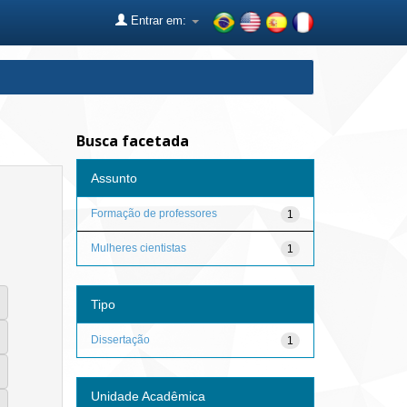
Entrar em:
Busca facetada
Assunto
Formação de professores
1
Mulheres cientistas
1
Tipo
Dissertação
1
Unidade Acadêmica