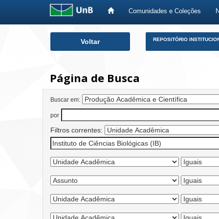
Comunidades e Coleções
Skip
REPOSITÓRIO INSTITUCIO
Voltar
navigation
Página de Busca
Buscar em:
por
Filtros correntes: