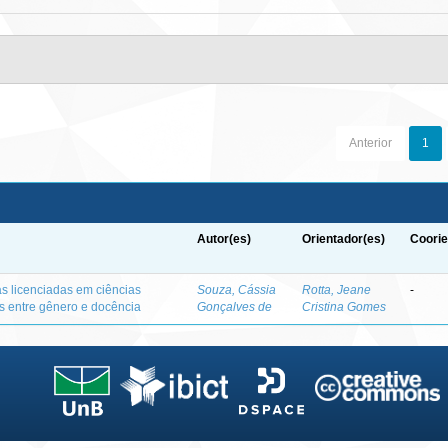
Anterior
1
Autor(es)
Orientador(es)
Coorie
as licenciadas em ciências
Souza, Cássia
Rotta, Jeane
-
es entre gênero e docência
Gonçalves de
Cristina Gomes