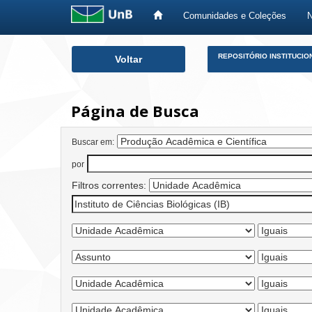
Comunidades e Coleções
Skip
REPOSITÓRIO INSTITUCIO
Voltar
navigation
Página de Busca
Buscar em:
por
Filtros correntes: