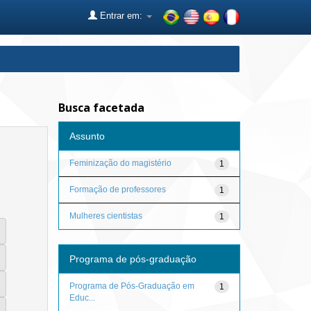
Entrar em:
Busca facetada
Assunto
Feminização do magistério
1
Formação de professores
1
Mulheres cientistas
1
Programa de pós-graduação
Programa de Pós-Graduação em
1
Educ...