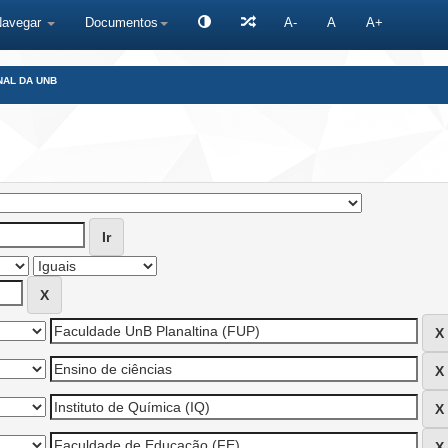
Navegar
Documentos
A-
A
A+
NAL DA UNB