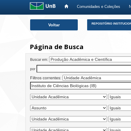
Comunidades e Coleções
Skip
REPOSITÓRIO INSTITUCIO
Voltar
navigation
Página de Busca
Buscar em:
por
Filtros correntes: