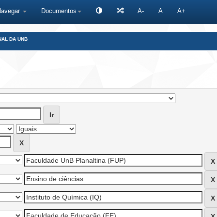
Navegar
Documentos
A-
A
A+
NAL DA UNB