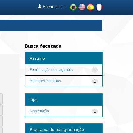
Entrar em:
Busca facetada
Assunto
Feminização do magistério
1
Mulheres cientistas
1
Tipo
Dissertação
1
Programa de pós-graduação