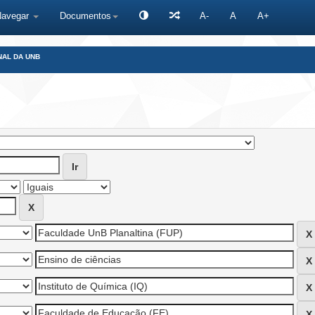
Navegar
Documentos
A-
A
A+
NAL DA UNB