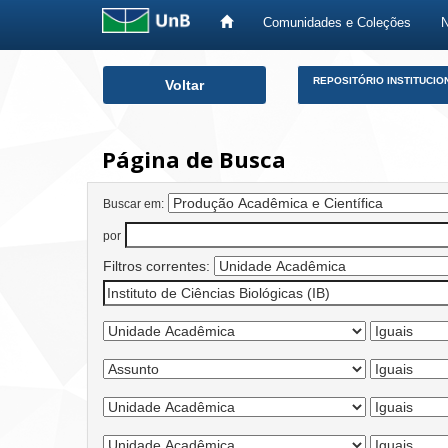
Comunidades e Coleções
Skip
REPOSITÓRIO INSTITUCIO
Voltar
navigation
Página de Busca
Buscar em:
por
Filtros correntes: