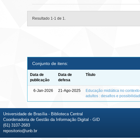
Resultado 1-1 de 1.
Conjunto de itens:
Data de
Data de
Título
publicação
defesa
6-Jan-2026
21-Ago-2025
Educação midiática no context
adultos : desafios e possibilida
Universidade de Brasília - Biblioteca Central
Coordenadoria de Gestão da Informação Digital - GID
(61) 3107-2683
repositorio@unb.br