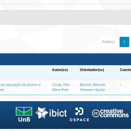
Anterior
1
Autor(es)
Orientador(es)
Coorie
o da educação de jovens e
Costa, Rita
Bizerril, Marcelo
-
des
Mara Reis
Ximenes Aguiar