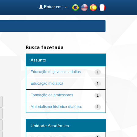
Entrar em:
Busca facetada
Assunto
Educação de jovens e adultos
1
Educação midiática
1
Formação de professores
1
Materialismo histórico-dialético
1
Unidade Acadêmica