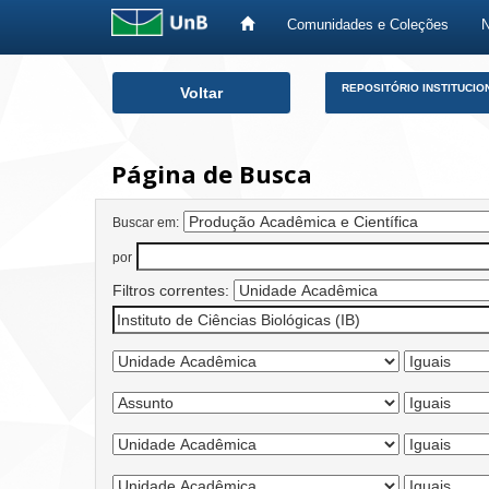
Comunidades e Coleções
Skip
REPOSITÓRIO INSTITUCIO
Voltar
navigation
Página de Busca
Buscar em:
por
Filtros correntes: