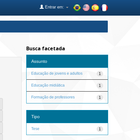
Entrar em:
Busca facetada
Assunto
Educação de jovens e adultos
1
Educação midiática
1
Formação de professores
1
Tipo
Tese
1