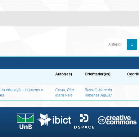
Anterior
1
Autor(es)
Orientador(es)
Coorie
o da educação de jovens e
Costa, Rita
Bizerril, Marcelo
-
des
Mara Reis
Ximenes Aguiar