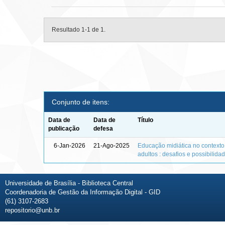
Resultado 1-1 de 1.
Conjunto de itens:
Data de
Data de
Título
publicação
defesa
6-Jan-2026
21-Ago-2025
Educação midiática no context
adultos : desafios e possibilida
Universidade de Brasília - Biblioteca Central
Coordenadoria de Gestão da Informação Digital - GID
(61) 3107-2683
repositorio@unb.br