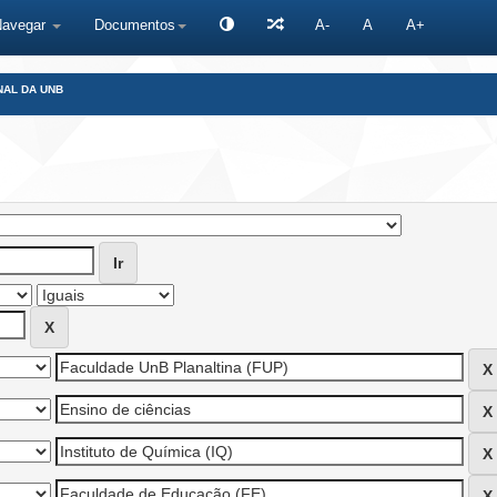
Navegar
Documentos
A-
A
A+
NAL DA UNB