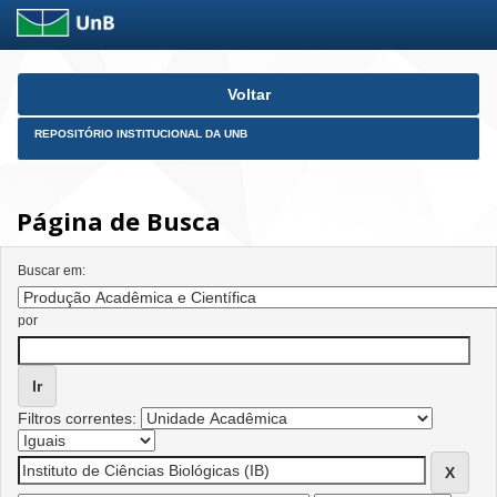
Skip
Voltar
navigation
REPOSITÓRIO INSTITUCIONAL DA UNB
Página de Busca
Buscar em:
por
Filtros correntes: