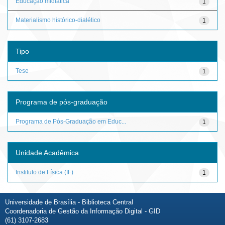
Educação midiática
1
Materialismo histórico-dialético
1
Tipo
Tese
1
Programa de pós-graduação
Programa de Pós-Graduação em Educ...
1
Unidade Acadêmica
Instituto de Física (IF)
1
Universidade de Brasília - Biblioteca Central
Coordenadoria de Gestão da Informação Digital - GID
(61) 3107-2683