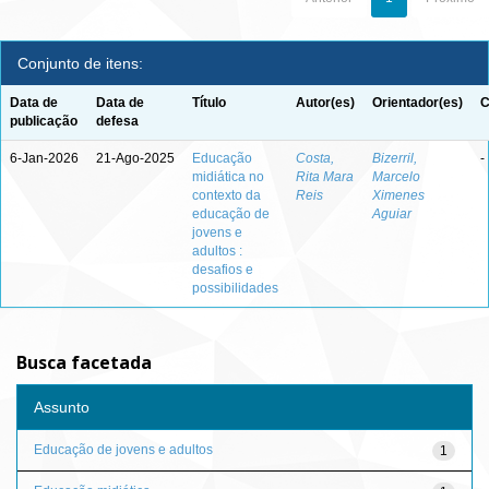
Conjunto de itens:
Data de
Data de
Título
Autor(es)
Orientador(es)
C
publicação
defesa
6-Jan-2026
21-Ago-2025
Educação
Costa,
Bizerril,
-
midiática no
Rita Mara
Marcelo
contexto da
Reis
Ximenes
educação de
Aguiar
jovens e
adultos :
desafios e
possibilidades
Busca facetada
Assunto
Educação de jovens e adultos
1