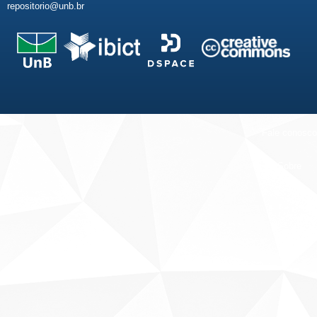
repositorio@unb.br
Fale conosco
Sobre