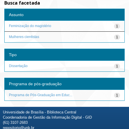
Busca facetada
Assunto
Feminização do magistério
1
Mulheres cientistas
1
Tipo
Dissertação
1
Programa de pós-graduação
Programa de Pós-Graduação em Educ...
1
Universidade de Brasília - Biblioteca Central
Coordenadoria de Gestão da Informação Digital - GID
(61) 3107-2683
repositorio@unb.br