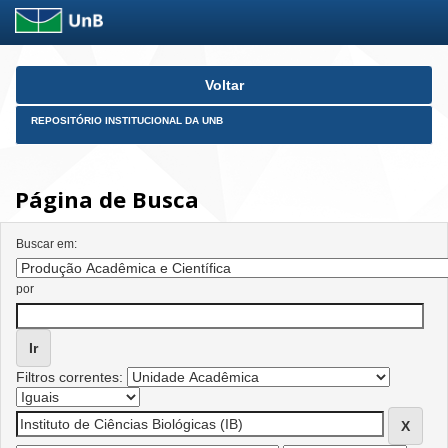
Skip
Voltar
navigation
REPOSITÓRIO INSTITUCIONAL DA UNB
Página de Busca
Buscar em:
por
Filtros correntes: