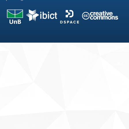
Fale conosco
Sobre