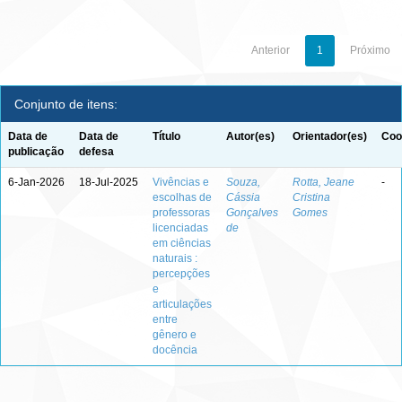
Anterior
1
Próximo
Conjunto de itens:
Data de
Data de
Título
Autor(es)
Orientador(es)
Coo
publicação
defesa
6-Jan-2026
18-Jul-2025
Vivências e
Souza,
Rotta, Jeane
-
escolhas de
Cássia
Cristina
professoras
Gonçalves
Gomes
licenciadas
de
em ciências
naturais :
percepções
e
articulações
entre
gênero e
docência