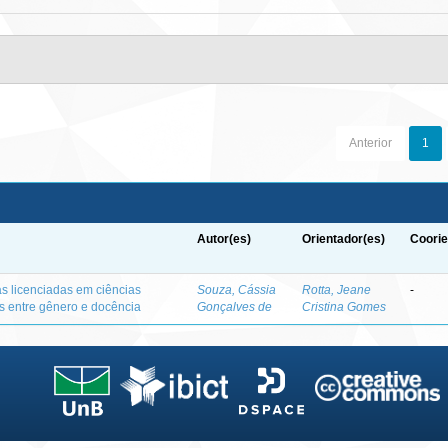
Anterior
1
Autor(es)
Orientador(es)
Coorie
as licenciadas em ciências
Souza, Cássia
Rotta, Jeane
-
es entre gênero e docência
Gonçalves de
Cristina Gomes