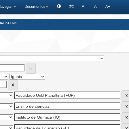
Navegar
Documentos
A-
A
A+
NAL DA UNB