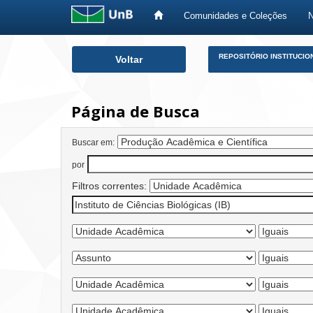
Comunidades e Coleções
Skip
REPOSITÓRIO INSTITUCIO
Voltar
navigation
Página de Busca
Buscar em:
por
Filtros correntes: