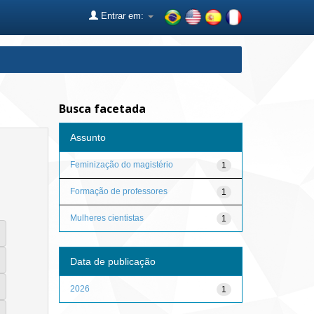
Entrar em:
Busca facetada
Assunto
Feminização do magistério
1
Formação de professores
1
Mulheres cientistas
1
Data de publicação
2026
1