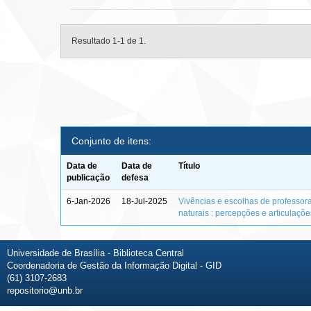
Resultado 1-1 de 1.
Conjunto de itens:
Data de
Data de
Título
publicação
defesa
6-Jan-2026
18-Jul-2025
Vivências e escolhas de professor
naturais : percepções e articulaçõ
Universidade de Brasília - Biblioteca Central
Coordenadoria de Gestão da Informação Digital - GID
(61) 3107-2683
repositorio@unb.br