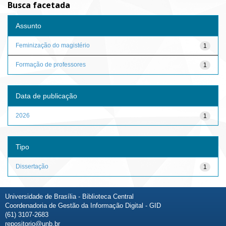
Busca facetada
Assunto
Feminização do magistério
1
Formação de professores
1
Data de publicação
2026
1
Tipo
Dissertação
1
Universidade de Brasília - Biblioteca Central
Coordenadoria de Gestão da Informação Digital - GID
(61) 3107-2683
repositorio@unb.br