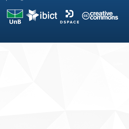
Fale conosco
Sobre