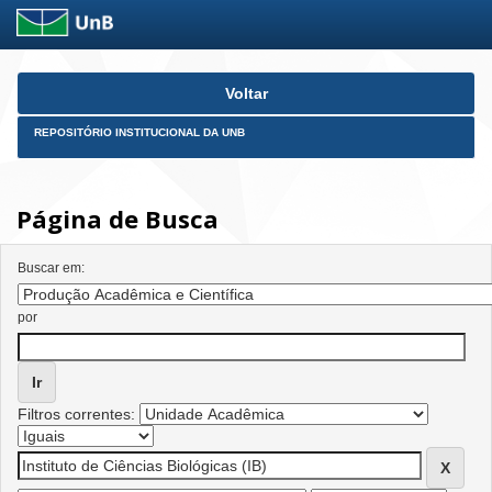
Skip
Voltar
navigation
REPOSITÓRIO INSTITUCIONAL DA UNB
Página de Busca
Buscar em:
por
Filtros correntes: