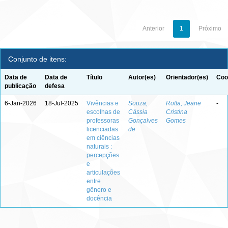
Anterior
1
Próximo
Conjunto de itens:
Data de
Data de
Título
Autor(es)
Orientador(es)
Coo
publicação
defesa
6-Jan-2026
18-Jul-2025
Vivências e
Souza,
Rotta, Jeane
-
escolhas de
Cássia
Cristina
professoras
Gonçalves
Gomes
licenciadas
de
em ciências
naturais :
percepções
e
articulações
entre
gênero e
docência