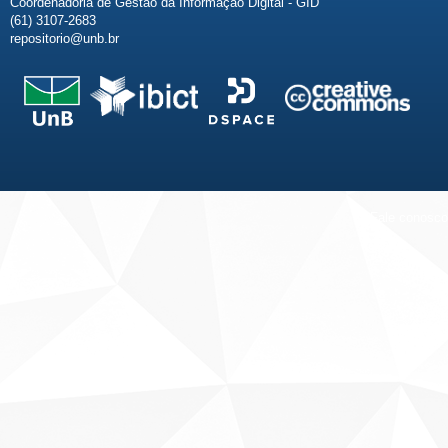
Coordenadoria de Gestão da Informação Digital - GID
(61) 3107-2683
repositorio@unb.br
Fale conosco
Sobre