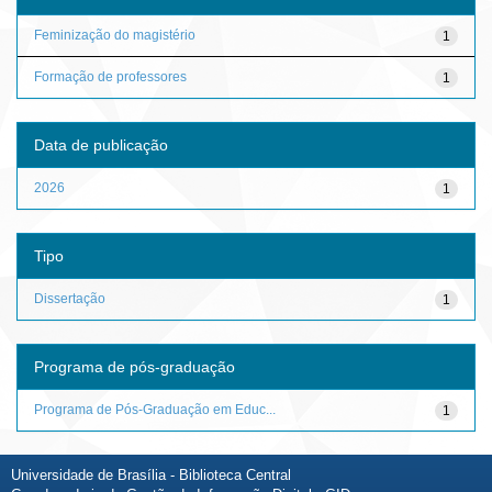
Feminização do magistério
1
Formação de professores
1
Data de publicação
2026
1
Tipo
Dissertação
1
Programa de pós-graduação
Programa de Pós-Graduação em Educ...
1
Universidade de Brasília - Biblioteca Central