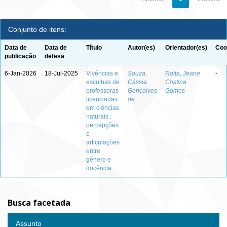
Conjunto de itens:
Data de
Data de
Título
Autor(es)
Orientador(es)
Coo
publicação
defesa
6-Jan-2026
18-Jul-2025
Vivências e
Souza,
Rotta, Jeane
-
escolhas de
Cássia
Cristina
professoras
Gonçalves
Gomes
licenciadas
de
em ciências
naturais :
percepções
e
articulações
entre
gênero e
docência
Busca facetada
Assunto