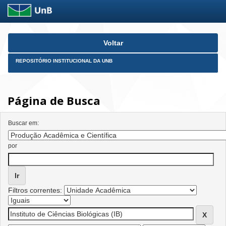
Skip
Voltar
navigation
REPOSITÓRIO INSTITUCIONAL DA UNB
Página de Busca
Buscar em:
por
Filtros correntes: