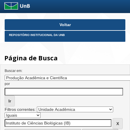
Skip
Voltar
navigation
REPOSITÓRIO INSTITUCIONAL DA UNB
Página de Busca
Buscar em:
por
Filtros correntes: