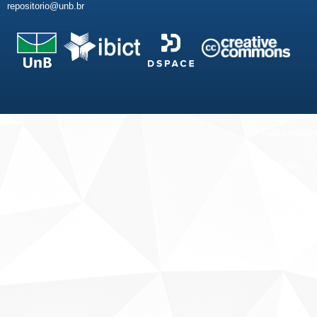
repositorio@unb.br
Fale conosco
Sobre