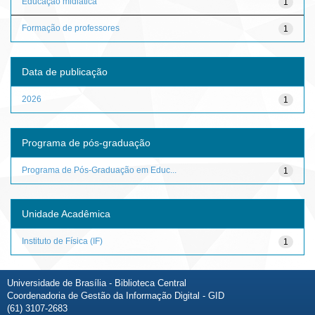
Educação midiática
1
Formação de professores
1
Data de publicação
2026
1
Programa de pós-graduação
Programa de Pós-Graduação em Educ...
1
Unidade Acadêmica
Instituto de Física (IF)
1
Universidade de Brasília - Biblioteca Central
Coordenadoria de Gestão da Informação Digital - GID
(61) 3107-2683