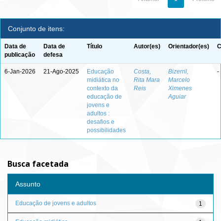
Conjunto de itens:
Data de
Data de
Título
Autor(es)
Orientador(es)
C
publicação
defesa
6-Jan-2026
21-Ago-2025
Educação
Costa,
Bizerril,
-
midiática no
Rita Mara
Marcelo
contexto da
Reis
Ximenes
educação de
Aguiar
jovens e
adultos :
desafios e
possibilidades
Busca facetada
Assunto
Educação de jovens e adultos
1