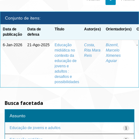
Conjunto de itens:
Data de
Data de
Título
Autor(es)
Orientador(es)
C
publicação
defesa
6-Jan-2026
21-Ago-2025
Educação
Costa,
Bizerril,
-
midiática no
Rita Mara
Marcelo
contexto da
Reis
Ximenes
educação de
Aguiar
jovens e
adultos :
desafios e
possibilidades
Busca facetada
Assunto
Educação de jovens e adultos
1