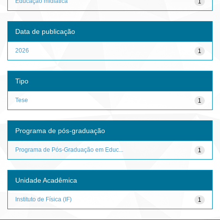
Educação midiática
1
Data de publicação
2026
1
Tipo
Tese
1
Programa de pós-graduação
Programa de Pós-Graduação em Educ...
1
Unidade Acadêmica
Instituto de Física (IF)
1