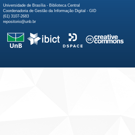
Universidade de Brasília - Biblioteca Central
Coordenadoria de Gestão da Informação Digital - GID
(61) 3107-2683
repositorio@unb.br
Fale conosco
Sobre