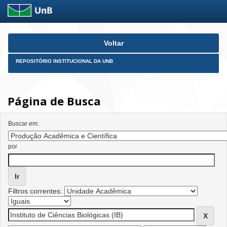
Skip
Voltar
navigation
REPOSITÓRIO INSTITUCIONAL DA UNB
Página de Busca
Buscar em:
por
Filtros correntes: