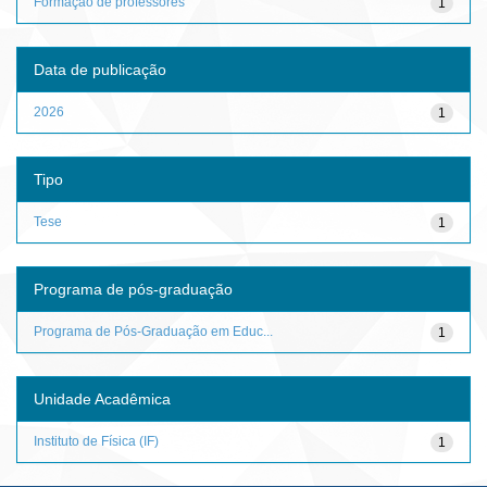
Formação de professores
1
Data de publicação
2026
1
Tipo
Tese
1
Programa de pós-graduação
Programa de Pós-Graduação em Educ...
1
Unidade Acadêmica
Instituto de Física (IF)
1