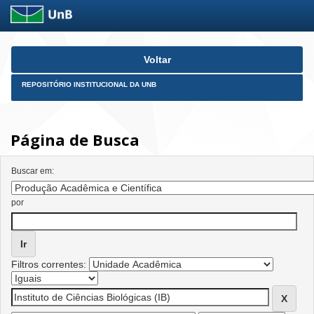
Skip
Voltar
navigation
REPOSITÓRIO INSTITUCIONAL DA UNB
Página de Busca
Buscar em:
por
Filtros correntes: