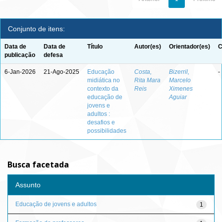
Conjunto de itens:
Data de
Data de
Título
Autor(es)
Orientador(es)
C
publicação
defesa
6-Jan-2026
21-Ago-2025
Educação
Costa,
Bizerril,
-
midiática no
Rita Mara
Marcelo
contexto da
Reis
Ximenes
educação de
Aguiar
jovens e
adultos :
desafios e
possibilidades
Busca facetada
Assunto
Educação de jovens e adultos
1