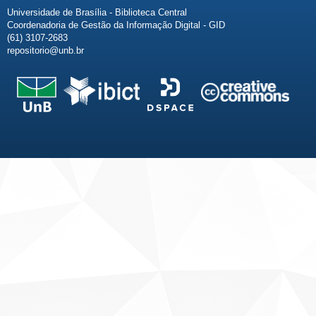
Universidade de Brasília - Biblioteca Central
Coordenadoria de Gestão da Informação Digital - GID
(61) 3107-2683
repositorio@unb.br
Fale conosco
Sobre