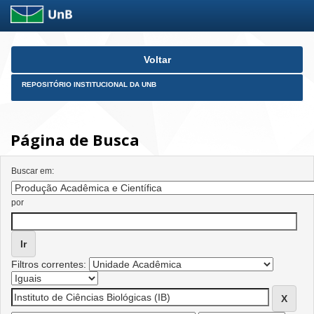
Skip
Voltar
navigation
REPOSITÓRIO INSTITUCIONAL DA UNB
Página de Busca
Buscar em:
por
Filtros correntes: