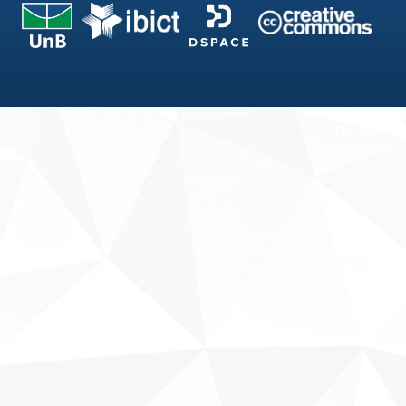
Fale conosco
Sobre