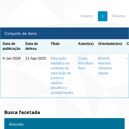
Anterior
1
Próximo
Conjunto de itens:
Data de
Data de
Título
Autor(es)
Orientador(es)
C
publicação
defesa
6-Jan-2026
21-Ago-2025
Educação
Costa,
Bizerril,
-
midiática no
Rita Mara
Marcelo
contexto da
Reis
Ximenes
educação de
Aguiar
jovens e
adultos :
desafios e
possibilidades
Busca facetada
Assunto