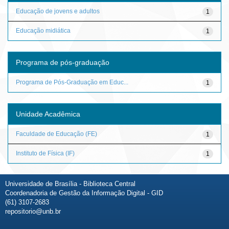
Educação de jovens e adultos
1
Educação midiática
1
Programa de pós-graduação
Programa de Pós-Graduação em Educ...
1
Unidade Acadêmica
Faculdade de Educação (FE)
1
Instituto de Física (IF)
1
Universidade de Brasília - Biblioteca Central
Coordenadoria de Gestão da Informação Digital - GID
(61) 3107-2683
repositorio@unb.br