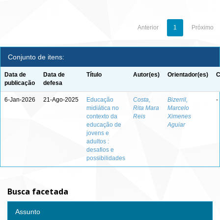
Anterior
1
Próximo
Conjunto de itens:
Data de
Data de
Título
Autor(es)
Orientador(es)
C
publicação
defesa
6-Jan-2026
21-Ago-2025
Educação
Costa,
Bizerril,
-
midiática no
Rita Mara
Marcelo
contexto da
Reis
Ximenes
educação de
Aguiar
jovens e
adultos :
desafios e
possibilidades
Busca facetada
Assunto