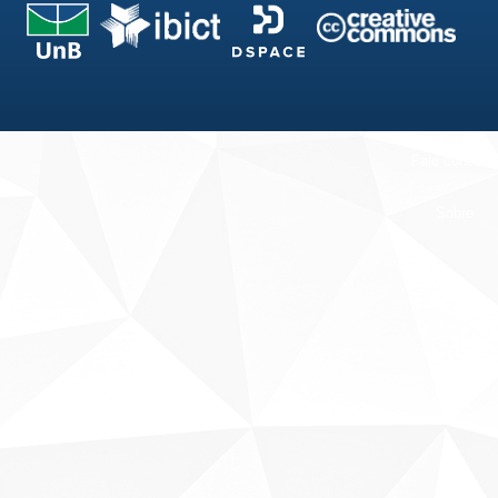
Fale conosco
Sobre