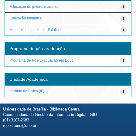
Educação de jovens e adultos
1
Educação midiática
1
Materialismo histórico-dialético
1
Programa de pós-graduação
Programa de Pós-Graduação em Educ...
1
Unidade Acadêmica
Instituto de Física (IF)
1
Universidade de Brasília - Biblioteca Central
Coordenadoria de Gestão da Informação Digital - GID
(61) 3107-2683
repositorio@unb.br