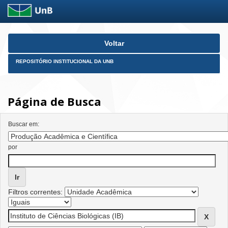
Skip
Voltar
navigation
REPOSITÓRIO INSTITUCIONAL DA UNB
Página de Busca
Buscar em:
por
Filtros correntes: