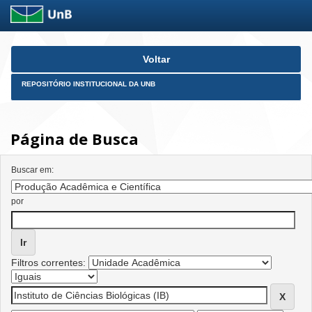
Skip
Voltar
navigation
REPOSITÓRIO INSTITUCIONAL DA UNB
Página de Busca
Buscar em:
por
Filtros correntes: