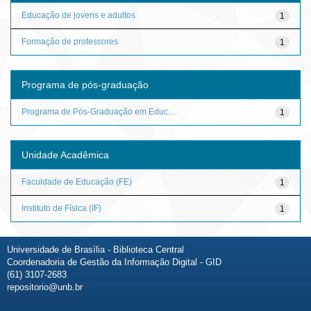
Educação de jovens e adultos
1
Formação de professores
1
Programa de pós-graduação
Programa de Pós-Graduação em Educ...
1
Unidade Acadêmica
Faculdade de Educação (FE)
1
Instituto de Física (IF)
1
Universidade de Brasília - Biblioteca Central
Coordenadoria de Gestão da Informação Digital - GID
(61) 3107-2683
repositorio@unb.br