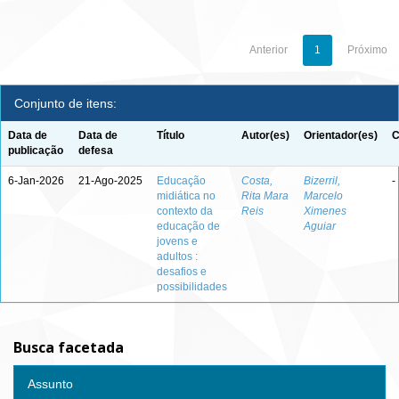
Anterior
1
Próximo
Conjunto de itens:
Data de
Data de
Título
Autor(es)
Orientador(es)
C
publicação
defesa
6-Jan-2026
21-Ago-2025
Educação
Costa,
Bizerril,
-
midiática no
Rita Mara
Marcelo
contexto da
Reis
Ximenes
educação de
Aguiar
jovens e
adultos :
desafios e
possibilidades
Busca facetada
Assunto