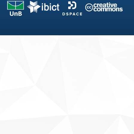
Fale conosco
Sobre