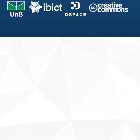
Fale conosco
Sobre