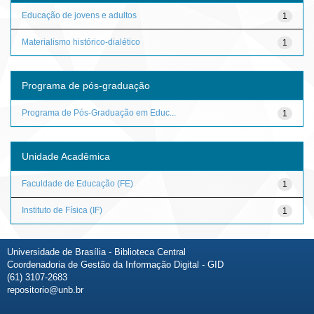
Educação de jovens e adultos
1
Materialismo histórico-dialético
1
Programa de pós-graduação
Programa de Pós-Graduação em Educ...
1
Unidade Acadêmica
Faculdade de Educação (FE)
1
Instituto de Física (IF)
1
Universidade de Brasília - Biblioteca Central
Coordenadoria de Gestão da Informação Digital - GID
(61) 3107-2683
repositorio@unb.br