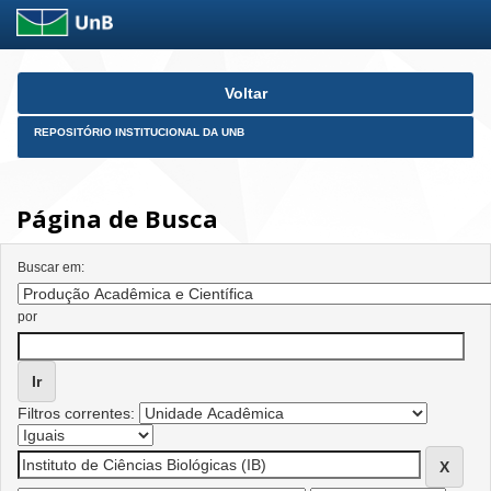
Skip
Voltar
navigation
REPOSITÓRIO INSTITUCIONAL DA UNB
Página de Busca
Buscar em:
por
Filtros correntes: