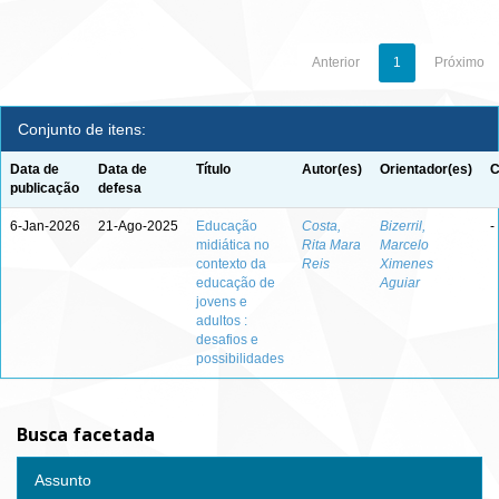
Anterior
1
Próximo
Conjunto de itens:
Data de
Data de
Título
Autor(es)
Orientador(es)
C
publicação
defesa
6-Jan-2026
21-Ago-2025
Educação
Costa,
Bizerril,
-
midiática no
Rita Mara
Marcelo
contexto da
Reis
Ximenes
educação de
Aguiar
jovens e
adultos :
desafios e
possibilidades
Busca facetada
Assunto