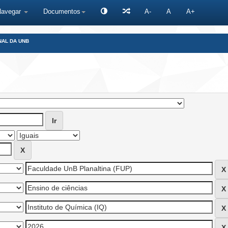
Navegar
Documentos
A-
A
A+
NAL DA UNB