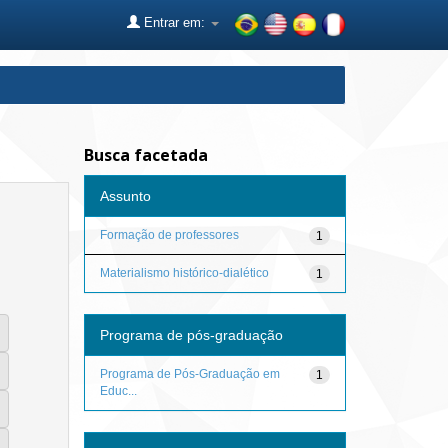
Entrar em:
Busca facetada
Assunto
Formação de professores
1
Materialismo histórico-dialético
1
Programa de pós-graduação
Programa de Pós-Graduação em
1
Educ...