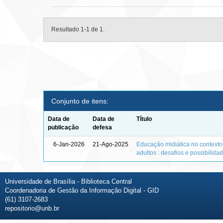
Resultado 1-1 de 1.
Conjunto de itens:
Data de
Data de
Título
publicação
defesa
6-Jan-2026
21-Ago-2025
Educação midiática no context
adultos : desafios e possibilida
Universidade de Brasília - Biblioteca Central
Coordenadoria de Gestão da Informação Digital - GID
(61) 3107-2683
repositorio@unb.br