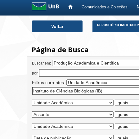
Comunidades e Coleções
Skip
REPOSITÓRIO INSTITUCIO
Voltar
navigation
Página de Busca
Buscar em:
por
Filtros correntes: