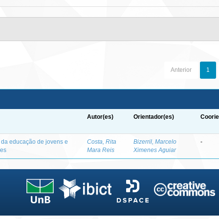
Anterior
1
Autor(es)
Orientador(es)
Coorie
o da educação de jovens e
Costa, Rita
Bizerril, Marcelo
-
des
Mara Reis
Ximenes Aguiar