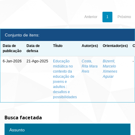
Anterior
1
Próximo
Conjunto de itens:
Data de
Data de
Título
Autor(es)
Orientador(es)
C
publicação
defesa
6-Jan-2026
21-Ago-2025
Educação
Costa,
Bizerril,
-
midiática no
Rita Mara
Marcelo
contexto da
Reis
Ximenes
educação de
Aguiar
jovens e
adultos :
desafios e
possibilidades
Busca facetada
Assunto