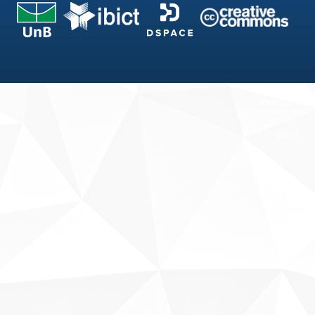
Fale conosco
Sobre