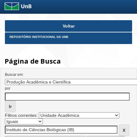
Skip
Voltar
navigation
REPOSITÓRIO INSTITUCIONAL DA UNB
Página de Busca
Buscar em:
por
Filtros correntes: