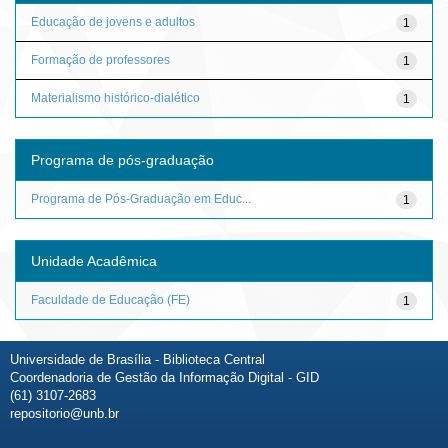
Educação de jovens e adultos
1
Formação de professores
1
Materialismo histórico-dialético
1
Programa de pós-graduação
Programa de Pós-Graduação em Educ...
1
Unidade Acadêmica
Faculdade de Educação (FE)
1
Universidade de Brasília - Biblioteca Central
Coordenadoria de Gestão da Informação Digital - GID
(61) 3107-2683
repositorio@unb.br