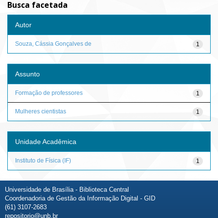
Busca facetada
Autor
Souza, Cássia Gonçalves de
1
Assunto
Formação de professores
1
Mulheres cientistas
1
Unidade Acadêmica
Instituto de Física (IF)
1
Universidade de Brasília - Biblioteca Central
Coordenadoria de Gestão da Informação Digital - GID
(61) 3107-2683
repositorio@unb.br