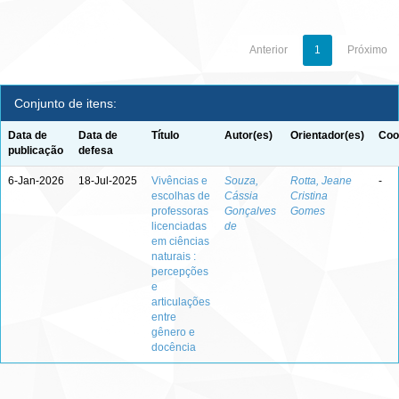
Anterior
1
Próximo
Conjunto de itens:
Data de
Data de
Título
Autor(es)
Orientador(es)
Coo
publicação
defesa
6-Jan-2026
18-Jul-2025
Vivências e
Souza,
Rotta, Jeane
-
escolhas de
Cássia
Cristina
professoras
Gonçalves
Gomes
licenciadas
de
em ciências
naturais :
percepções
e
articulações
entre
gênero e
docência