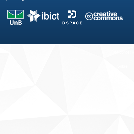
Fale conosco
Sobre