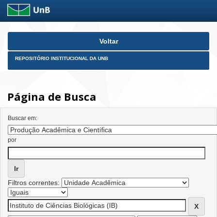
Skip
Voltar
navigation
REPOSITÓRIO INSTITUCIONAL DA UNB
Página de Busca
Buscar em:
por
Filtros correntes: