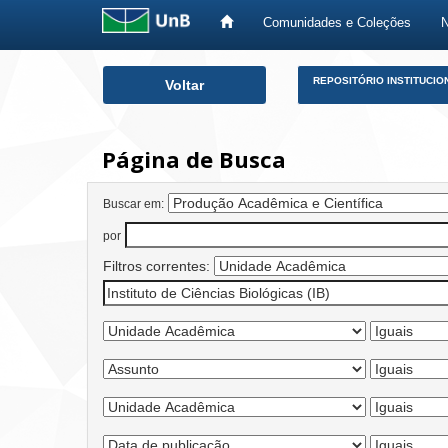
Comunidades e Coleções
Skip
REPOSITÓRIO INSTITUCIO
Voltar
navigation
Página de Busca
Buscar em:
por
Filtros correntes: