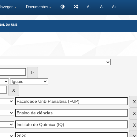
Navegar
Documentos
A-
A
A+
NAL DA UNB