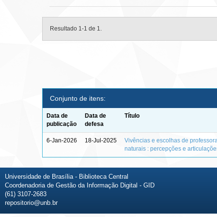
Resultado 1-1 de 1.
Conjunto de itens:
Data de
Data de
Título
publicação
defesa
6-Jan-2026
18-Jul-2025
Vivências e escolhas de professor
naturais : percepções e articulaçõ
Universidade de Brasília - Biblioteca Central
Coordenadoria de Gestão da Informação Digital - GID
(61) 3107-2683
repositorio@unb.br