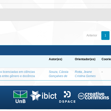
Anterior
1
Autor(es)
Orientador(es)
Coorie
as licenciadas em ciências
Souza, Cássia
Rotta, Jeane
-
es entre gênero e docência
Gonçalves de
Cristina Gomes