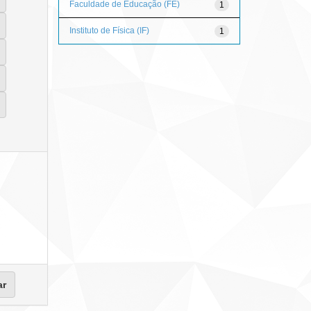
Faculdade de Educação (FE)
1
Instituto de Física (IF)
1