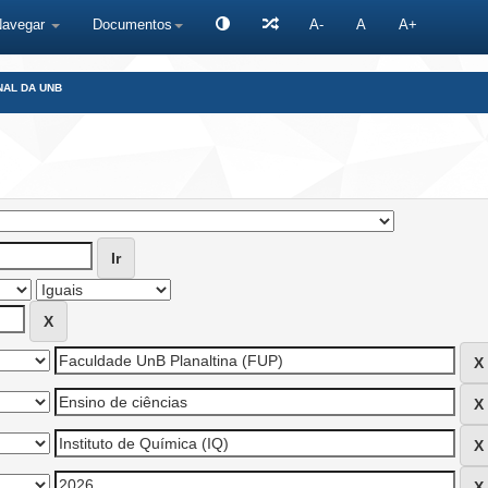
Navegar
Documentos
A-
A
A+
NAL DA UNB