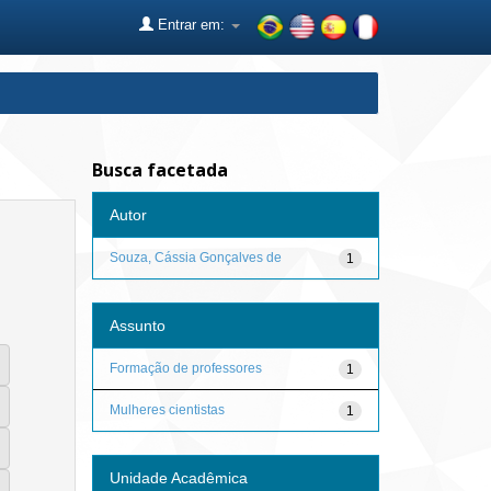
Entrar em:
Busca facetada
Autor
Souza, Cássia Gonçalves de
1
Assunto
Formação de professores
1
Mulheres cientistas
1
Unidade Acadêmica