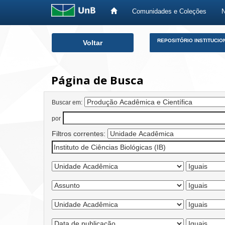
Comunidades e Coleções
Skip
REPOSITÓRIO INSTITUCIO
Voltar
navigation
Página de Busca
Buscar em:
por
Filtros correntes: