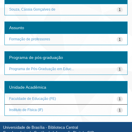
Souza, Cássia Gonçalves de
1
Assunto
Formação de professores
1
Programa de pós-graduação
Programa de Pós-Graduação em Educ...
1
Unidade Acadêmica
Faculdade de Educação (FE)
1
Instituto de Física (IF)
1
Universidade de Brasília - Biblioteca Central