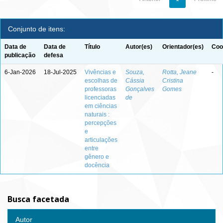
Conjunto de itens:
Data de
Data de
Título
Autor(es)
Orientador(es)
Coo
publicação
defesa
6-Jan-2026
18-Jul-2025
Vivências e
Souza,
Rotta, Jeane
-
escolhas de
Cássia
Cristina
professoras
Gonçalves
Gomes
licenciadas
de
em ciências
naturais :
percepções
e
articulações
entre
gênero e
docência
Busca facetada
Autor