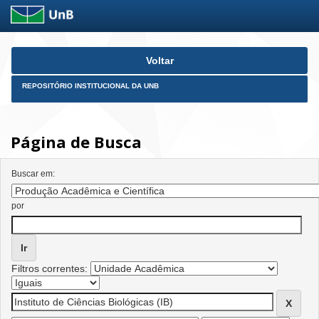
Skip
Voltar
navigation
REPOSITÓRIO INSTITUCIONAL DA UNB
Página de Busca
Buscar em:
por
Filtros correntes: