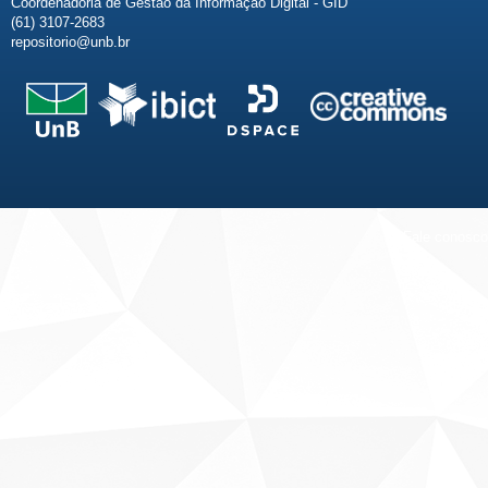
Coordenadoria de Gestão da Informação Digital - GID
(61) 3107-2683
repositorio@unb.br
Fale conosco
Sobre