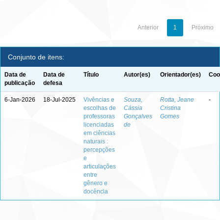
Anterior
1
Próximo
Conjunto de itens:
Data de
Data de
Título
Autor(es)
Orientador(es)
Coo
publicação
defesa
6-Jan-2026
18-Jul-2025
Vivências e
Souza,
Rotta, Jeane
-
escolhas de
Cássia
Cristina
professoras
Gonçalves
Gomes
licenciadas
de
em ciências
naturais :
percepções
e
articulações
entre
gênero e
docência