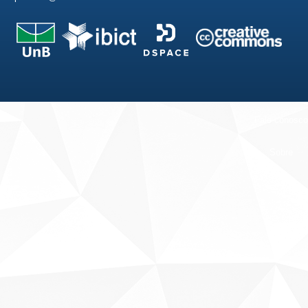
Fale conosco
Sobre