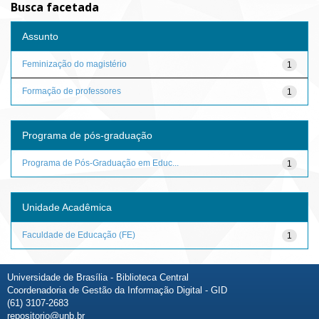
Busca facetada
Assunto
Feminização do magistério
1
Formação de professores
1
Programa de pós-graduação
Programa de Pós-Graduação em Educ...
1
Unidade Acadêmica
Faculdade de Educação (FE)
1
Universidade de Brasília - Biblioteca Central
Coordenadoria de Gestão da Informação Digital - GID
(61) 3107-2683
repositorio@unb.br