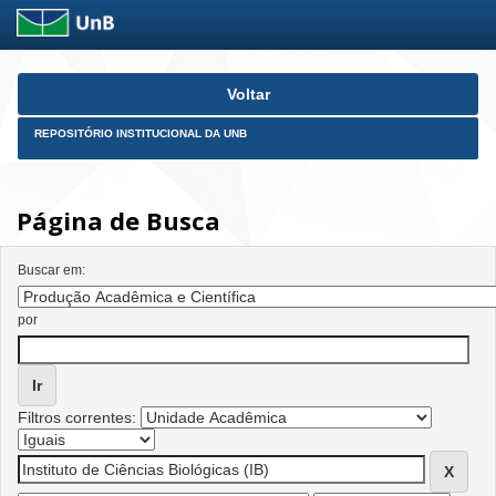
Skip
Voltar
navigation
REPOSITÓRIO INSTITUCIONAL DA UNB
Página de Busca
Buscar em:
por
Filtros correntes: