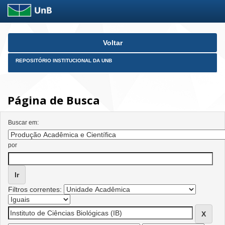
Skip
Voltar
navigation
REPOSITÓRIO INSTITUCIONAL DA UNB
Página de Busca
Buscar em:
por
Filtros correntes: