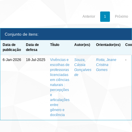
Anterior
1
Próximo
Conjunto de itens:
Data de
Data de
Título
Autor(es)
Orientador(es)
Coo
publicação
defesa
6-Jan-2026
18-Jul-2025
Vivências e
Souza,
Rotta, Jeane
-
escolhas de
Cássia
Cristina
professoras
Gonçalves
Gomes
licenciadas
de
em ciências
naturais :
percepções
e
articulações
entre
gênero e
docência