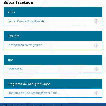
Busca facetada
Autor
Souza, Cássia Gonçalves de
1
Assunto
Feminização do magistério
1
Tipo
Dissertação
1
Programa de pós-graduação
Programa de Pós-Graduação em Educ...
1