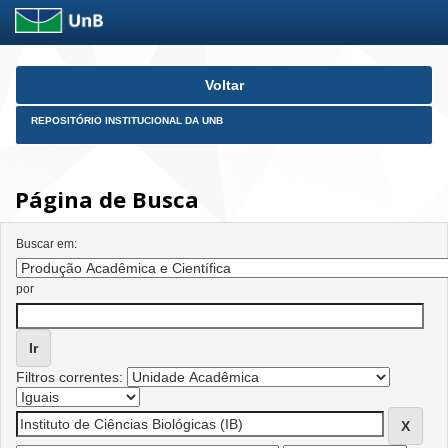
Skip
Voltar
navigation
REPOSITÓRIO INSTITUCIONAL DA UNB
Página de Busca
Buscar em:
por
Filtros correntes: