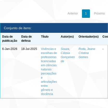
Anterior
1
Próximo
Conjunto de itens:
Data de
Data de
Título
Autor(es)
Orientador(es)
Coo
publicação
defesa
6-Jan-2026
18-Jul-2025
Vivências e
Souza,
Rotta, Jeane
-
escolhas de
Cássia
Cristina
professoras
Gonçalves
Gomes
licenciadas
de
em ciências
naturais :
percepções
e
articulações
entre
gênero e
docência