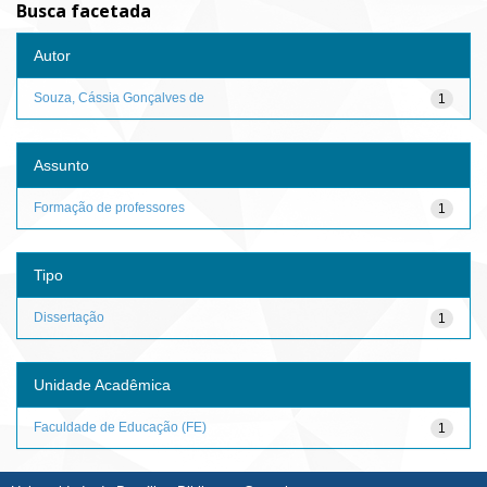
Busca facetada
Autor
Souza, Cássia Gonçalves de
1
Assunto
Formação de professores
1
Tipo
Dissertação
1
Unidade Acadêmica
Faculdade de Educação (FE)
1