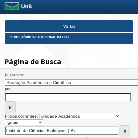
Skip
Voltar
navigation
REPOSITÓRIO INSTITUCIONAL DA UNB
Página de Busca
Buscar em:
por
Filtros correntes: