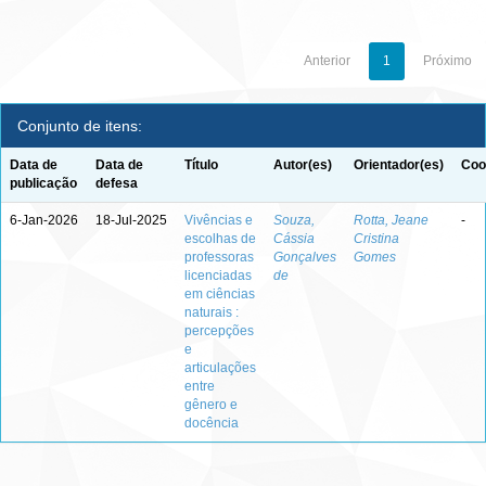
Anterior
1
Próximo
Conjunto de itens:
Data de
Data de
Título
Autor(es)
Orientador(es)
Coo
publicação
defesa
6-Jan-2026
18-Jul-2025
Vivências e
Souza,
Rotta, Jeane
-
escolhas de
Cássia
Cristina
professoras
Gonçalves
Gomes
licenciadas
de
em ciências
naturais :
percepções
e
articulações
entre
gênero e
docência