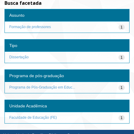
Busca facetada
Assunto
Formação de professores
1
Tipo
Dissertação
1
Programa de pós-graduação
Programa de Pós-Graduação em Educ...
1
Unidade Acadêmica
Faculdade de Educação (FE)
1