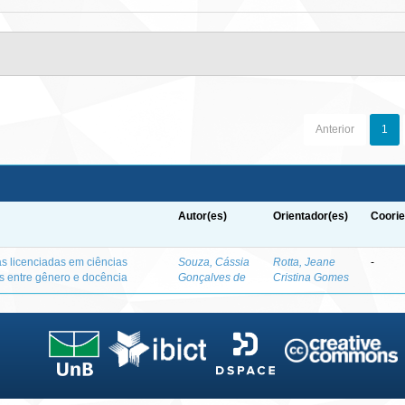
Anterior
1
Autor(es)
Orientador(es)
Coorie
as licenciadas em ciências
Souza, Cássia
Rotta, Jeane
-
es entre gênero e docência
Gonçalves de
Cristina Gomes