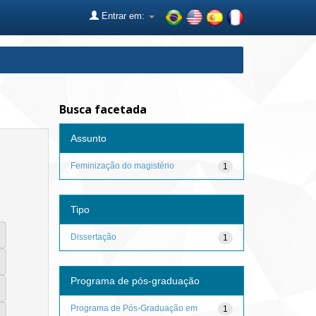
Entrar em:
Busca facetada
Assunto
Feminização do magistério
1
Tipo
Dissertação
1
Programa de pós-graduação
Programa de Pós-Graduação em
1