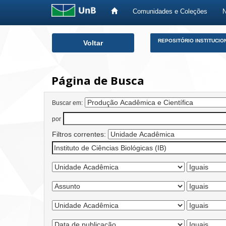
Comunidades e Coleções
Skip
REPOSITÓRIO INSTITUCIO
Voltar
navigation
Página de Busca
Buscar em:
por
Filtros correntes: