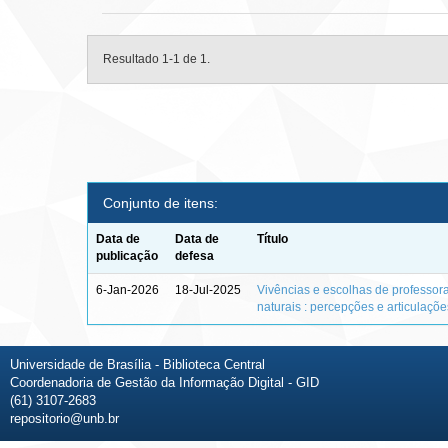
Resultado 1-1 de 1.
Conjunto de itens:
Data de
Data de
Título
publicação
defesa
6-Jan-2026
18-Jul-2025
Vivências e escolhas de professor
naturais : percepções e articulaçõ
Universidade de Brasília - Biblioteca Central
Coordenadoria de Gestão da Informação Digital - GID
(61) 3107-2683
repositorio@unb.br