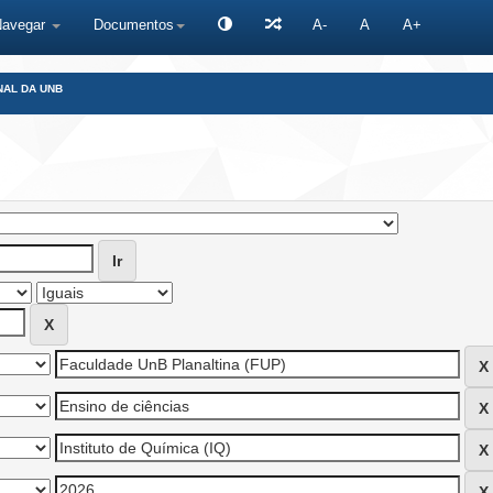
Navegar
Documentos
A-
A
A+
NAL DA UNB