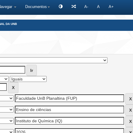
Navegar
Documentos
A-
A
A+
NAL DA UNB