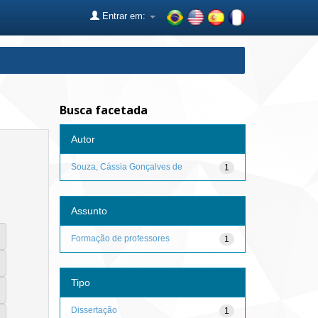
Entrar em:
Busca facetada
Autor
Souza, Cássia Gonçalves de
1
Assunto
Formação de professores
1
Tipo
Dissertação
1