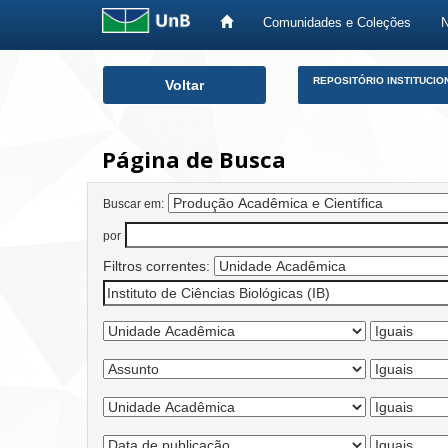
Comunidades e Coleções
Skip
REPOSITÓRIO INSTITUCIO
Voltar
navigation
Página de Busca
Buscar em:
por
Filtros correntes: